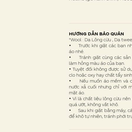
HƯỚNG DẪN BẢO QUẢN
"Wool : Dạ Lông cừu , Dạ twe
• Trước khi giặt các bạn nhớ
áo nhé.
• Tránh giặt cùng các sản 
làm hỏng màu áo của bạn.
• Tuyệt đối không được sử dụ
clo hoặc oxy hay chất tẩy si
• Nếu muốn áo mềm và có m
nước xả cuối nhưng chỉ với 
mặt áo.
• Vì là chất liệu lông cừu 
quá ướt, không vắt khô.
• Sau khi giặt bằng máy, cá
để khô tự nhiên, tránh phới tr