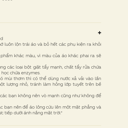
ed
 luôn lộn trái áo và bỏ hết các phụ kiện ra khỏi
phẩm khác màu, vì màu của áo khác phai ra sẽ
ng các loại bột giặt tẩy mạnh, chất tẩy rửa chứa
nh học chứa enzymes.
ùi thơm thì có thể dùng nước xả vải vào lần
một lượng nhỏ, tránh làm hỏng lớp tuyết trên bề
nên các bạn không nên vò mạnh cũng như không để
c bạn nên để áo lông cứu lên một mặt phẳng và
ực tiếp dưới ánh nắng mặt trời."