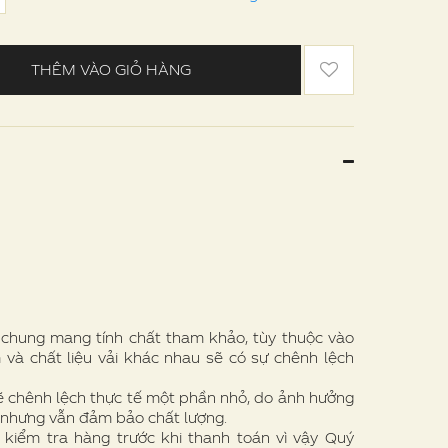
THÊM VÀO GIỎ HÀNG
e chung mang tính chất tham khảo, tùy thuộc vào
 và chất liệu vải khác nhau sẽ có sự chênh lệch
ẽ chênh lệch thực tế một phần nhỏ, do ảnh hưởng
 nhưng vẫn đảm bảo chất lượng.
 kiểm tra hàng trước khi thanh toán vì vậy Quý