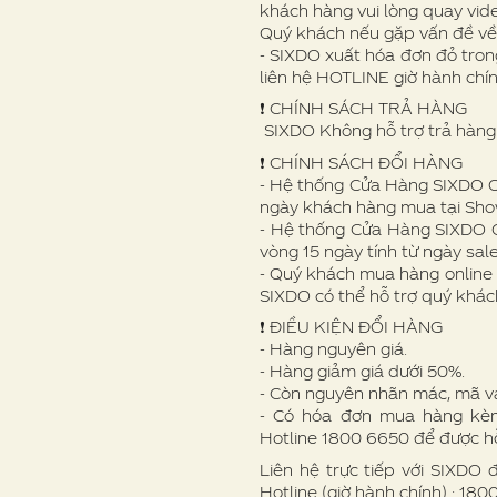
khách hàng vui lòng quay vid
Quý khách nếu gặp vấn đề v
- SIXDO xuất hóa đơn đỏ trong
liên hệ HOTLINE giờ hành chí
❗️ CHÍNH SÁCH TRẢ HÀNG
SIXDO Không hỗ trợ trả hàng 
❗️ CHÍNH SÁCH ĐỔI HÀNG
- Hệ thống Cửa Hàng SIXDO Off
ngày khách hàng mua tại Sh
- Hệ thống Cửa Hàng SIXDO O
vòng 15 ngày tính từ ngày sale
- Quý khách mua hàng online 
SIXDO có thể hỗ trợ quý khác
❗ ️ĐIỀU KIỆN ĐỔI HÀNG
- Hàng nguyên giá.
- Hàng giảm giá dưới 50%.
- Còn nguyên nhãn mác, mã v
- Có hóa đơn mua hàng kèm 
Hotline 1800 6650 để được hỗ
Liên hệ trực tiếp với SIXDO 
Hotline (giờ hành chính) : 18