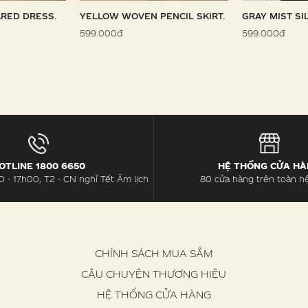
RED DRESS.
YELLOW WOVEN PENCIL SKIRT.
GRAY MIST SI
599.000đ
599.000đ
OTLINE 1800 6650
HỆ THỐNG CỬA H
 - 17h00, T2 - CN nghỉ Tết Âm lịch
80 cửa hàng trên toàn h
CHÍNH SÁCH MUA SẮM
CÂU CHUYỆN THƯƠNG HIỆU
HỆ THỐNG CỬA HÀNG