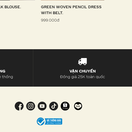
LK BLOUSE.
GREEN WOVEN PENCIL DRESS
SKY WOVE
WITH BELT.
1.099.000đ
999.000đ
ÀNG
VẬN CHUYỂN
ệ thống
Đồng giá 25K toàn quốc