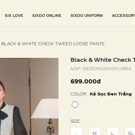
SIX LOVE
SIXDO ONLINE
SIXDO UNIFORM
ACCESSOR
BLACK & WHITE CHECK TWEED LOOSE PANTS
Black & White Check 
MSP:
68250902810PL0864
699.000đ
COLOR :
Kẻ Sọc Đen Trắng
SIZE :
S
M
L
XL