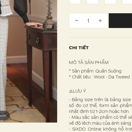
CHI TIẾT
MÔ TẢ SẢN PHẨM
* Sản phẩm :Quần Suông
* Chất liệu : Wool - Dạ Tweed
⚠️LƯU Ý
- Bảng size trên là bảng siz
số đo cơ thể, form sản phẩm
nhất định từ 1-2cm hoặc hơn.
zoom
zoom
zoom
zoom
- Màu sắc sản phẩm có thể s
về độ lệch màu của ánh sáng
- SIXDO Online không hỗ trợ