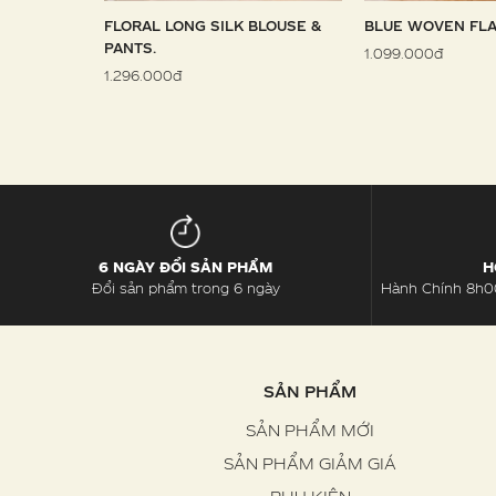
 SARONG
FLORAL LONG SILK BLOUSE &
BLUE WOVEN FLA
PANTS.
1.099.000đ
1.296.000đ
6 NGÀY ĐỔI SẢN PHẨM
H
Đổi sản phẩm trong 6 ngày
Hành Chính 8h00
SẢN PHẨM
SẢN PHẨM MỚI
SẢN PHẨM GIẢM GIÁ