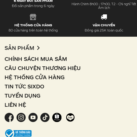
6 NGÀY ĐỔI SẢN PHẨM
Hành Chính 8h00 - 17h00, T2 - CN nghỉ Tết
Đổi sản phẩm trong 6 ngày
Âm lịch
HỆ THỐNG CỬA HÀNG
VẬN CHUYỂN
80 cửa hàng trên toàn hệ thống
Đồng giá 25K toàn quốc
SẢN PHẨM
CHÍNH SÁCH MUA SẮM
CÂU CHUYỆN THƯƠNG HIỆU
HỆ THỐNG CỬA HÀNG
TIN TỨC SIXDO
TUYỂN DỤNG
LIÊN HỆ