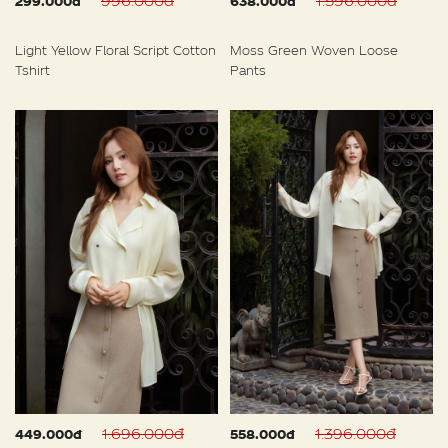
996.000đ
1.596.000đ
299.000đ
638.000đ
Light Yellow Floral Script Cotton
Moss Green Woven Loose
Tshirt
Pants
1.696.000đ
1.396.000đ
449.000đ
558.000đ