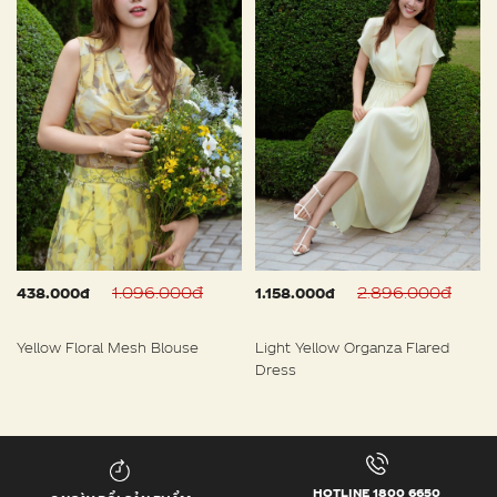
1.096.000đ
2.896.000đ
438.000đ
1.158.000đ
Yellow Floral Mesh Blouse
Light Yellow Organza Flared
Dress
HOTLINE 1800 6650