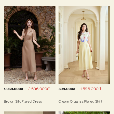
2.596.000đ
1.596.000đ
1.038.000đ
599.000đ
Brown Silk Flared Dress
Cream Organza Flared Skirt