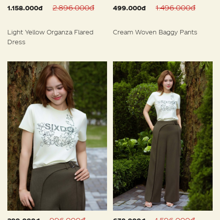
2.896.000đ
1.496.000đ
1.158.000đ
499.000đ
Light Yellow Organza Flared
Cream Woven Baggy Pants
Dress