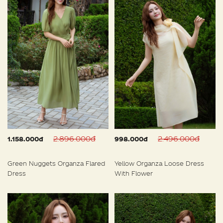
2.896.000đ
2.496.000đ
1.158.000đ
998.000đ
Green Nuggets Organza Flared
Yellow Organza Loose Dress
Dress
With Flower