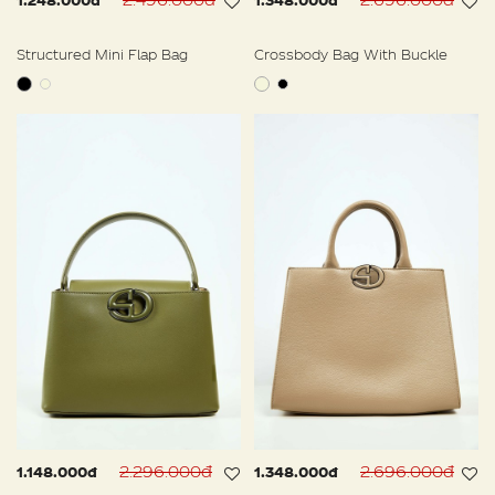
1.248.000đ
1.348.000đ
Structured Mini Flap Bag
Crossbody Bag With Buckle
2.296.000đ
2.696.000đ
1.148.000đ
1.348.000đ