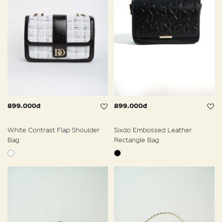
899.000đ
899.000đ
White Contrast Flap Shoulder
Sixdo Embossed Leather
Bag
Rectangle Bag