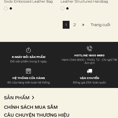
Sixdo Embossed Leather Bag
Leather Structured Handbag
1
2
Trang cuối
HOTLINE 1800 6650
6 NGÀY ĐỔI SẢN PHẨM
Hành Chính 8h00 - 17h00, T2 - CN nghỉ Tết
Đổi sản phẩm trong 6 ngày
Âm lịch
HỆ THỐNG CỬA HÀNG
VẬN CHUYỂN
80 cửa hàng trên toàn hệ thống
Đồng giá 25K toàn quốc
SẢN PHẨM
CHÍNH SÁCH MUA SẮM
CÂU CHUYỆN THƯƠNG HIỆU