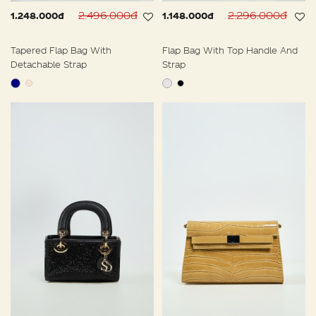
2.496.000đ
2.296.000đ
1.248.000đ
1.148.000đ
Tapered Flap Bag With
Flap Bag With Top Handle And
Detachable Strap
Strap