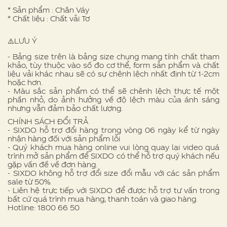
* Sản phẩm : Chân Váy
* Chất liệu : Chất vải Tơ
⚠️LƯU Ý
- Bảng size trên là bảng size chung mang tính chất tham
khảo, tùy thuộc vào số đo cơ thể, form sản phẩm và chất
liệu vải khác nhau sẽ có sự chênh lệch nhất định từ 1-2cm
hoặc hơn.
- Màu sắc sản phẩm có thể sẽ chênh lệch thực tế một
phần nhỏ, do ảnh hưởng về độ lệch màu của ánh sáng
nhưng vẫn đảm bảo chất lượng.
CHÍNH SÁCH ĐỔI TRẢ
- SIXDO hỗ trợ đổi hàng trong vòng 06 ngày kể từ ngày
nhận hàng đối với sản phẩm lỗi
- Quý khách mua hàng online vui lòng quay lại video quá
trình mở sản phẩm để SIXDO có thể hỗ trợ quý khách nếu
gặp vấn đề về đơn hàng.
- SIXDO không hỗ trợ đổi size đổi mẫu với các sản phẩm
sale từ 50%.
- Liên hệ trực tiếp với SIXDO để được hỗ trợ tư vấn trong
bất cứ quá trình mua hàng, thanh toán và giao hàng.
Hotline: 1800 66 50