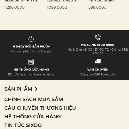
BLOUSE & PANTS.
FLARED DRESS.
PENCIL SKIRT.
1.296.000đ
1.099.000đ
599.000đ
HOTLINE 1800 6650
6 NGÀY ĐỔI SẢN PHẨM
Hành Chính 8h00 - 17h00, T2 - CN nghỉ Tết
Đổi sản phẩm trong 6 ngày
Âm lịch
HỆ THỐNG CỬA HÀNG
VẬN CHUYỂN
80 cửa hàng trên toàn hệ thống
Đồng giá 25K toàn quốc
SẢN PHẨM
CHÍNH SÁCH MUA SẮM
CÂU CHUYỆN THƯƠNG HIỆU
HỆ THỐNG CỬA HÀNG
TIN TỨC SIXDO