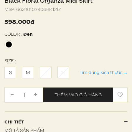
Black Floral Organza Midi Skirt
MSP:
66240102906BK1261
598.000đ
COLOR :
Đen
SIZE :
S
M
L
XL
Tìm đúng kích thước
→
THÊM VÀO GIỎ HÀNG
CHI TIẾT
MÔ TẢ SẢN PHẨM