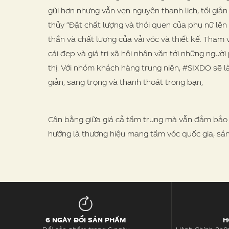
gũi hơn nhưng vẫn vẹn nguyên thanh lịch, tối giả
thủy “Đặt chất lượng và thói quen của phụ nữ lên
thần và chất lượng của vải vóc và thiết kế. Tham
cái đẹp và giá trị xã hội nhân văn tới những ngườ
thị. Với nhóm khách hàng trung niên, #SIXDO sẽ làm
giản, sang trọng và thanh thoát trong bạn,
Cân bằng giữa giá cả tầm trung mà vẫn đảm bảo c
hướng là thương hiệu mang tầm vóc quốc gia, sánh 
6 NGÀY ĐỔI SẢN PHẨM
H