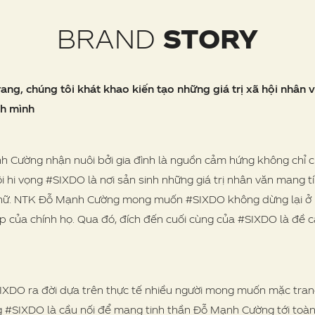
BRAND
STORY
ang, chúng tôi khát khao kiến tạo những giá trị xã hội nhân
nh mình
 Cường nhận nuôi bởi gia đình là nguồn cảm hứng không chỉ c
 hi vọng #SIXDO là nơi sản sinh những giá trị nhân văn mang t
ữ. NTK Đỗ Mạnh Cường mong muốn #SIXDO không dừng lại ở nhữ
p của chính họ. Qua đó, đích đến cuối cùng của #SIXDO là đề c
IXDO ra đời dựa trên thực tế nhiều người mong muốn mặc tr
vọng #SIXDO là cầu nối để mang tinh thần Đỗ Mạnh Cường tới t