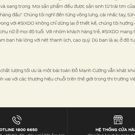
n và sang trọng. Mọi sản phẩm đều được sản sinh từ trái tim củ
 hàng đầu”. Chúng tôi nghĩ đến từng võng lưng, cái nhấc tay, t
 vọng với #SIXDO không chỉ dừng lại ở thiết kế, chúng tôi hướ
i phụ nữ ở mọi độ tuổi. Với nhóm khách hàng trẻ, #SIXDO mang th
 bạn hài lòng với nét thanh lịch, cao quý. Dù bạn là ai, ở độ tu
hất lượng tối ưu là một bài toán Đỗ Mạnh Cường vẫn khát khao
vai với các thương hiệu chuỗi trên thế giới trong thị trường V
OTLINE 1800 6650
HỆ THỐNG CỬA H