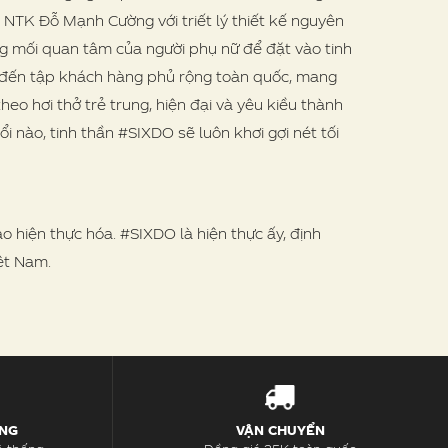
a NTK Đỗ Mạnh Cường với triết lý thiết kế nguyên
ừng mối quan tâm của người phụ nữ để đặt vào tinh
ng đến tập khách hàng phủ rộng toàn quốc, mang
eo hơi thở trẻ trung, hiện đại và yêu kiều thành
ổi nào, tinh thần #SIXDO sẽ luôn khơi gợi nét tối
 hiện thực hóa. #SIXDO là hiện thực ấy, định
iệt Nam.
ÀNG
VẬN CHUYỂN