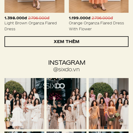
1.398.000đ
2.796.000đ
1.199.000đ
2.796.000đ
Light Brown Organza Flared
Orange Organza Flared Dress
Dress
With Flower
XEM THÊM
INSTAGRAM
@sixdo.vn