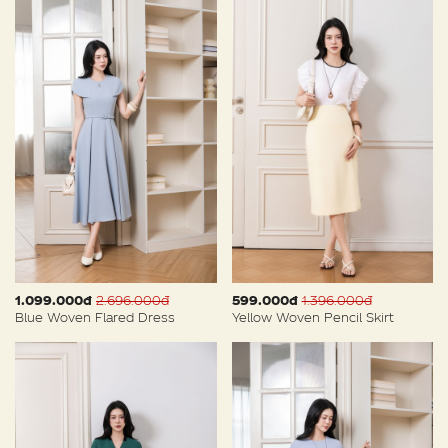
1.099.000đ
2.696.000đ
599.000đ
1.396.000đ
Blue Woven Flared Dress
Yellow Woven Pencil Skirt