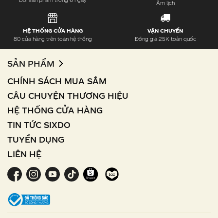
Đổi sản phẩm trong 6 ngày
Âm lịch
HỆ THỐNG CỬA HÀNG
VẬN CHUYỂN
80 cửa hàng trên toàn hệ thống
Đồng giá 25K toàn quốc
SẢN PHẨM
CHÍNH SÁCH MUA SẮM
CÂU CHUYỆN THƯƠNG HIỆU
HỆ THỐNG CỬA HÀNG
TIN TỨC SIXDO
TUYỂN DỤNG
LIÊN HỆ