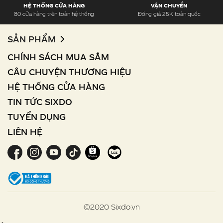
HỆ THỐNG CỬA HÀNG
VẬN CHUYỂN
80 cửa hàng trên toàn hệ thống
Đồng giá 25K toàn quốc
SẢN PHẨM
CHÍNH SÁCH MUA SẮM
CÂU CHUYỆN THƯƠNG HIỆU
HỆ THỐNG CỬA HÀNG
TIN TỨC SIXDO
TUYỂN DỤNG
LIÊN HỆ
©2020 Sixdo.vn