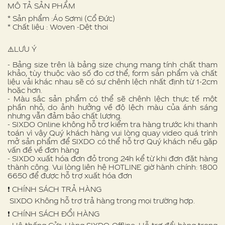
MÔ TẢ SẢN PHẨM
* Sản phẩm :Áo Sơmi (Cổ Đức)
* Chất liệu : Woven -Dệt thoi
⚠️LƯU Ý
- Bảng size trên là bảng size chung mang tính chất tham
khảo, tùy thuộc vào số đo cơ thể, form sản phẩm và chất
liệu vải khác nhau sẽ có sự chênh lệch nhất định từ 1-2cm
hoặc hơn.
- Màu sắc sản phẩm có thể sẽ chênh lệch thực tế một
phần nhỏ, do ảnh hưởng về độ lệch màu của ánh sáng
nhưng vẫn đảm bảo chất lượng.
- SIXDO Online không hỗ trợ kiểm tra hàng trước khi thanh
toán vì vậy Quý khách hàng vui lòng quay video quá trình
mở sản phẩm để SIXDO có thể hỗ trợ Quý khách nếu gặp
vấn đề về đơn hàng
- SIXDO xuất hóa đơn đỏ trong 24h kể từ khi đơn đặt hàng
thành công. Vui lòng liên hệ HOTLINE giờ hành chính: 1800
6650 để được hỗ trợ xuất hóa đơn
❗️ CHÍNH SÁCH TRẢ HÀNG
SIXDO Không hỗ trợ trả hàng trong mọi trường hợp.
❗️ CHÍNH SÁCH ĐỔI HÀNG