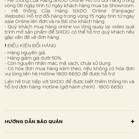
- Hệ thống Cửa Hàng SIXDO Offline: Hỗ trợ đổi hàng trong
vòng 06 ngày tính từ ngày khách hàng mua tại Showroom.
- Hệ thống Cửa Hàng SIXDO Online (Fanpage/
Website): Hỗ trợ đổi hàng trong vòng 15 ngày tính từ ngày
sale Online lên đơn và ra Bill cho khách hàng.
- Quý khách mua hàng online vui lòng quay lại video quá
trình mở sản phẩm để SIXDO có thể hỗ trợ quý khách nếu
gặp vấn đề về đơn hàng.
❗ ️ĐIỀU KIỆN ĐỔI HÀNG
- Hàng nguyên giá.
- Hàng giảm giá dưới 50%.
- Còn nguyên nhãn mác, mã vạch, chưa sử dụng.
- Có hóa đơn mua hàng kèm theo, nếu không có hóa đơn
vui lòng liên hệ Hotline 1800 6650 để được hỗ trợ.
Liên hệ trực tiếp với SIXDO để được biết thêm thông tin và
hỗ trợ đơn hàng. Hotline (giờ hành chính) : 1800 6650
HƯỚNG DẪN BẢO QUẢN