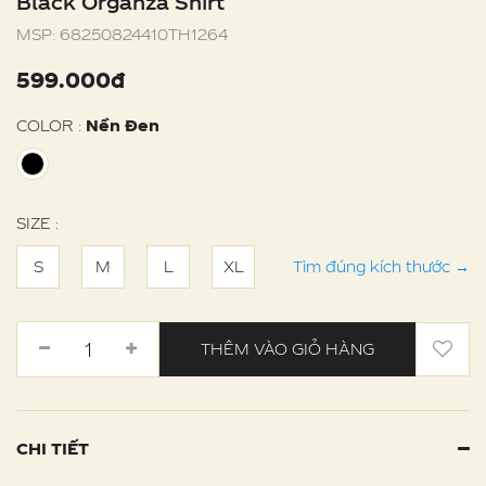
Black Organza Shirt
MSP:
68250824410TH1264
599.000đ
COLOR :
Nền Đen
SIZE :
S
M
L
XL
Tìm đúng kích thước
→
THÊM VÀO GIỎ HÀNG
CHI TIẾT