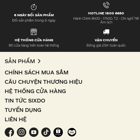
HOTLINE 1800 6650
6 NGÀY ĐỔI SẢN PHẨM
Hành Chính 8h00 - 17h00, T2 - CN nghỉ Tết
Đổi sản phẩm trong 6 ngày
Âm lịch
HỆ THỐNG CỬA HÀNG
VẬN CHUYỂN
80 cửa hàng trên toàn hệ thống
Đồng giá 25K toàn quốc
SẢN PHẨM
CHÍNH SÁCH MUA SẮM
CÂU CHUYỆN THƯƠNG HIỆU
HỆ THỐNG CỬA HÀNG
TIN TỨC SIXDO
TUYỂN DỤNG
LIÊN HỆ