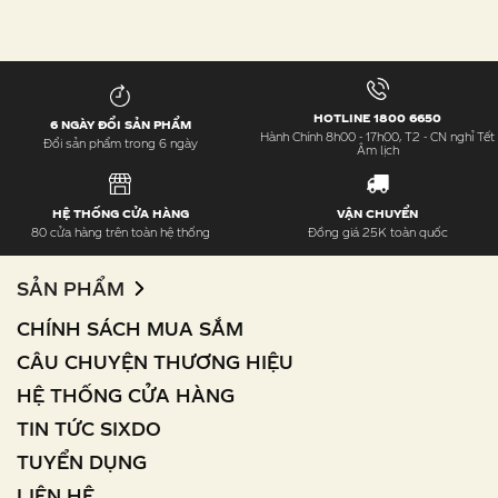
HOTLINE 1800 6650
6 NGÀY ĐỔI SẢN PHẨM
Hành Chính 8h00 - 17h00, T2 - CN nghỉ Tết
Đổi sản phẩm trong 6 ngày
Âm lịch
HỆ THỐNG CỬA HÀNG
VẬN CHUYỂN
80 cửa hàng trên toàn hệ thống
Đồng giá 25K toàn quốc
SẢN PHẨM
CHÍNH SÁCH MUA SẮM
CÂU CHUYỆN THƯƠNG HIỆU
HỆ THỐNG CỬA HÀNG
TIN TỨC SIXDO
TUYỂN DỤNG
LIÊN HỆ