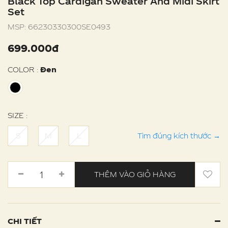
Black Top Cardigan Sweater And Midi Skirt
Set
MSP:
66230330300SE0493
699.000đ
COLOR :
Đen
SIZE :
S
M
L
Tìm đúng kích thước
→
THÊM VÀO GIỎ HÀNG
CHI TIẾT