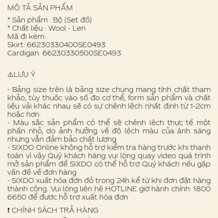
MÔ TẢ SẢN PHẨM
* Sản phẩm : Bộ (Set đồ)
* Chất liệu : Wool - Len
Mã đi kèm:
Skirt: 66230330400SE0493
Cardigan: 66230330500SE0493
⚠️LƯU Ý
- Bảng size trên là bảng size chung mang tính chất tham
khảo, tùy thuộc vào số đo cơ thể, form sản phẩm và chất
liệu vải khác nhau sẽ có sự chênh lệch nhất định từ 1-2cm
hoặc hơn.
- Màu sắc sản phẩm có thể sẽ chênh lệch thực tế một
phần nhỏ, do ảnh hưởng về độ lệch màu của ánh sáng
nhưng vẫn đảm bảo chất lượng.
- SIXDO Online không hỗ trợ kiểm tra hàng trước khi thanh
toán vì vậy Quý khách hàng vui lòng quay video quá trình
mở sản phẩm để SIXDO có thể hỗ trợ Quý khách nếu gặp
vấn đề về đơn hàng
- SIXDO xuất hóa đơn đỏ trong 24h kể từ khi đơn đặt hàng
thành công. Vui lòng liên hệ HOTLINE giờ hành chính: 1800
6650 để được hỗ trợ xuất hóa đơn
❗️ CHÍNH SÁCH TRẢ HÀNG