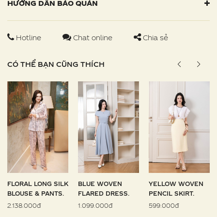
HƯỚNG DẪN BẢO QUẢN
Hotline
Chat online
Chia sẻ
CÓ THỂ BẠN CŨNG THÍCH
FLORAL LONG SILK
BLUE WOVEN
YELLOW WOVEN
BLOUSE & PANTS.
FLARED DRESS.
PENCIL SKIRT.
2.138.000đ
1.099.000đ
599.000đ