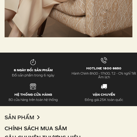
HOTLINE 1800 6650
6 NGÀY ĐỔI SẢN PHẨM
Hành Chính 8h00 - 17h00, T2 - CN nghỉ Tết
Đổi sản phẩm trong 6 ngày
Âm lịch
HỆ THỐNG CỬA HÀNG
VẬN CHUYỂN
80 cửa hàng trên toàn hệ thống
Đồng giá 25K toàn quốc
SẢN PHẨM
CHÍNH SÁCH MUA SẮM