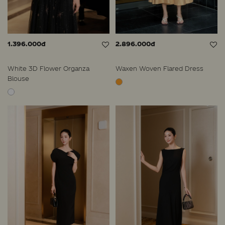
1.396.000đ
2.896.000đ
White 3D Flower Organza
Waxen Woven Flared Dress
Blouse