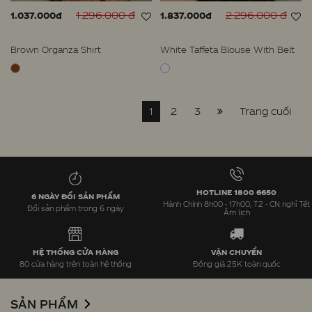
1.296.000 đ
2.296.000 đ
1.037.000đ
1.837.000đ
Brown Organza Shirt
White Taffeta Blouse With Belt
1
2
3
Trang cuối
HOTLINE 1800 6650
6 NGÀY ĐỔI SẢN PHẨM
Hành Chính 8h00 - 17h00, T2 - CN nghỉ Tết
Đổi sản phẩm trong 6 ngày
Âm lịch
HỆ THỐNG CỬA HÀNG
VẬN CHUYỂN
80 cửa hàng trên toàn hệ thống
Đồng giá 25K toàn quốc
SẢN PHẨM