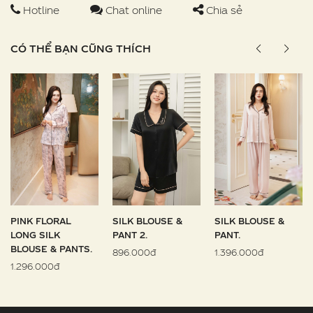
Hotline
Chat online
Chia sẻ
CÓ THỂ BẠN CŨNG THÍCH
PINK FLORAL
SILK BLOUSE &
SILK BLOUSE &
LONG SILK
PANT 2.
PANT.
BLOUSE & PANTS.
896.000đ
1.396.000đ
1.296.000đ