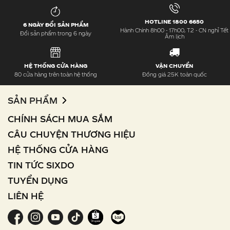
HOTLINE 1800 6650
6 NGÀY ĐỔI SẢN PHẨM
Hành Chính 8h00 - 17h00, T2 - CN nghỉ Tết
Đổi sản phẩm trong 6 ngày
Âm lịch
HỆ THỐNG CỬA HÀNG
VẬN CHUYỂN
80 cửa hàng trên toàn hệ thống
Đồng giá 25K toàn quốc
SẢN PHẨM
CHÍNH SÁCH MUA SẮM
CÂU CHUYỆN THƯƠNG HIỆU
HỆ THỐNG CỬA HÀNG
TIN TỨC SIXDO
TUYỂN DỤNG
LIÊN HỆ