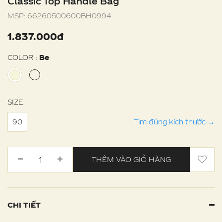
Classic Top Handle Bag
MSP:
66260500600BH0994
1.837.000đ
COLOR :
Be
SIZE :
90
Tìm đúng kích thước
→
THÊM VÀO GIỎ HÀNG
CHI TIẾT