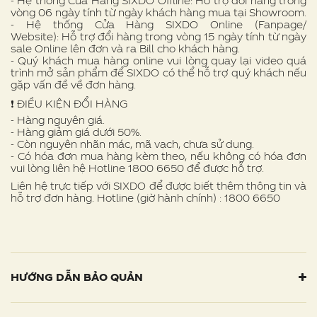
- Hệ thống Cửa Hàng SIXDO Offline: Hỗ trợ đổi hàng trong
vòng 06 ngày tính từ ngày khách hàng mua tại Showroom.
- Hệ thống Cửa Hàng SIXDO Online (Fanpage/
Website): Hỗ trợ đổi hàng trong vòng 15 ngày tính từ ngày
sale Online lên đơn và ra Bill cho khách hàng.
- Quý khách mua hàng online vui lòng quay lại video quá
trình mở sản phẩm để SIXDO có thể hỗ trợ quý khách nếu
gặp vấn đề về đơn hàng.
❗ ️ĐIỀU KIỆN ĐỔI HÀNG
- Hàng nguyên giá.
- Hàng giảm giá dưới 50%.
- Còn nguyên nhãn mác, mã vạch, chưa sử dụng.
- Có hóa đơn mua hàng kèm theo, nếu không có hóa đơn
vui lòng liên hệ Hotline 1800 6650 để được hỗ trợ.
Liên hệ trực tiếp với SIXDO để được biết thêm thông tin và
hỗ trợ đơn hàng. Hotline (giờ hành chính) : 1800 6650
HƯỚNG DẪN BẢO QUẢN