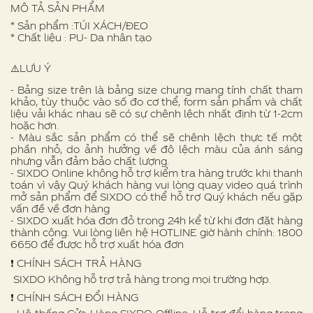
MÔ TẢ SẢN PHẨM
* Sản phẩm :TÚI XÁCH/ĐEO
* Chất liệu : PU- Da nhân tạo
⚠️LƯU Ý
- Bảng size trên là bảng size chung mang tính chất tham
khảo, tùy thuộc vào số đo cơ thể, form sản phẩm và chất
liệu vải khác nhau sẽ có sự chênh lệch nhất định từ 1-2cm
hoặc hơn.
- Màu sắc sản phẩm có thể sẽ chênh lệch thực tế một
phần nhỏ, do ảnh hưởng về độ lệch màu của ánh sáng
nhưng vẫn đảm bảo chất lượng.
- SIXDO Online không hỗ trợ kiểm tra hàng trước khi thanh
toán vì vậy Quý khách hàng vui lòng quay video quá trình
mở sản phẩm để SIXDO có thể hỗ trợ Quý khách nếu gặp
vấn đề về đơn hàng
- SIXDO xuất hóa đơn đỏ trong 24h kể từ khi đơn đặt hàng
thành công. Vui lòng liên hệ HOTLINE giờ hành chính: 1800
6650 để được hỗ trợ xuất hóa đơn
❗️ CHÍNH SÁCH TRẢ HÀNG
SIXDO Không hỗ trợ trả hàng trong mọi trường hợp.
❗️ CHÍNH SÁCH ĐỔI HÀNG