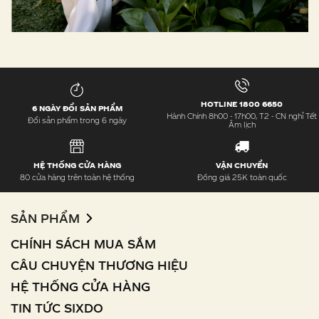
HOTLINE 1800 6650
6 NGÀY ĐỔI SẢN PHẨM
Hành Chính 8h00 - 17h00, T2 - CN nghỉ Tết
Đổi sản phẩm trong 6 ngày
Âm lịch
HỆ THỐNG CỬA HÀNG
VẬN CHUYỂN
80 cửa hàng trên toàn hệ thống
Đồng giá 25K toàn quốc
SẢN PHẨM
CHÍNH SÁCH MUA SẮM
CÂU CHUYỆN THƯƠNG HIỆU
HỆ THỐNG CỬA HÀNG
TIN TỨC SIXDO