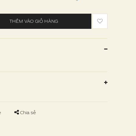
THÊM VÀO GIỎ HÀNG
e
Chia sẻ