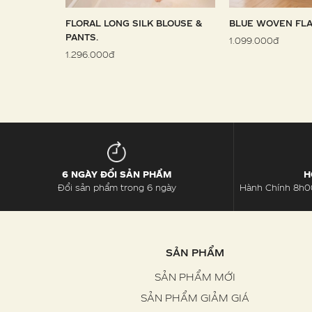
 SARONG
FLORAL LONG SILK BLOUSE &
BLUE WOVEN FLA
PANTS.
1.099.000đ
1.296.000đ
6 NGÀY ĐỔI SẢN PHẨM
H
Đổi sản phẩm trong 6 ngày
Hành Chính 8h00
SẢN PHẨM
SẢN PHẨM MỚI
SẢN PHẨM GIẢM GIÁ