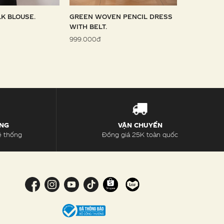
LK BLOUSE.
GREEN WOVEN PENCIL DRESS
SKY WOVE
WITH BELT.
1.099.000đ
999.000đ
ÀNG
VẬN CHUYỂN
ệ thống
Đồng giá 25K toàn quốc