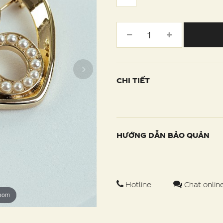
CHI TIẾT
HƯỚNG DẪN BẢO QUẢN
Hotline
Chat onlin
zoom
zoom
zoom
zoom