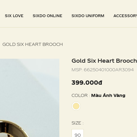
SIX LOVE
SIXDO ONLINE
SIXDO UNIFORM
ACCESSOR
GOLD SIX HEART BROOCH
Gold Six Heart Brooch
MSP:
66250401000AR3094
399.000đ
COLOR :
Màu Ánh Vàng
SIZE :
90