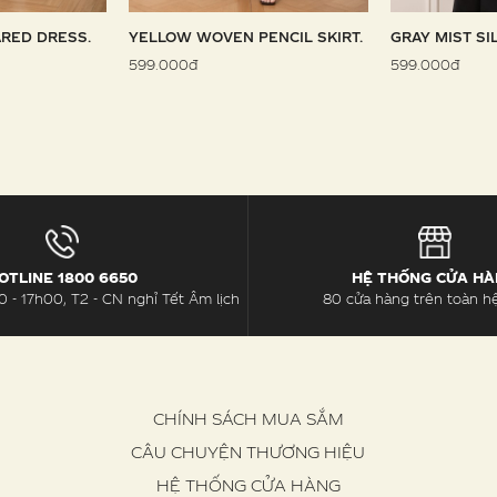
RED DRESS.
YELLOW WOVEN PENCIL SKIRT.
GRAY MIST SI
599.000đ
599.000đ
OTLINE 1800 6650
HỆ THỐNG CỬA H
 - 17h00, T2 - CN nghỉ Tết Âm lịch
80 cửa hàng trên toàn h
CHÍNH SÁCH MUA SẮM
CÂU CHUYỆN THƯƠNG HIỆU
HỆ THỐNG CỬA HÀNG