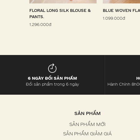
 SARONG
FLORAL LONG SILK BLOUSE &
BLUE WOVEN FLA
PANTS.
1.099.000đ
1.296.000đ
6 NGÀY ĐỔI SẢN PHẨM
H
Đổi sản phẩm trong 6 ngày
Hành Chính 8h00
SẢN PHẨM
SẢN PHẨM MỚI
SẢN PHẨM GIẢM GIÁ