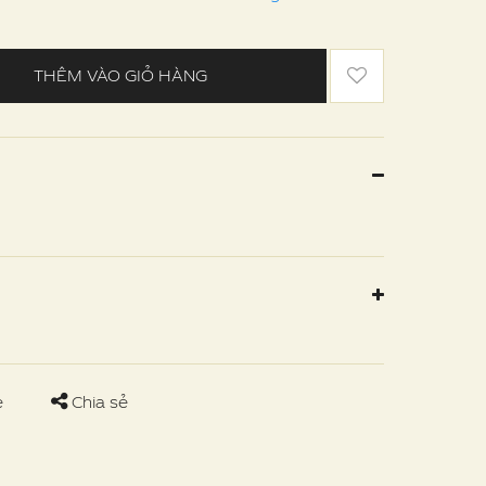
THÊM VÀO GIỎ HÀNG
e
Chia sẻ