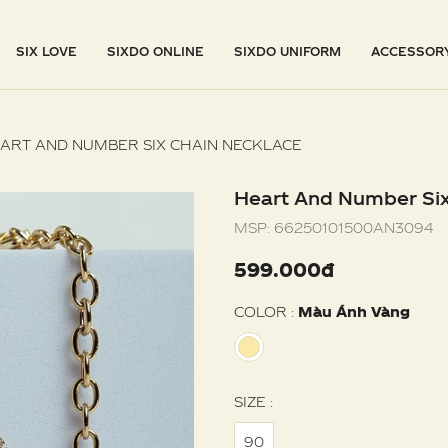
SIX LOVE
SIXDO ONLINE
SIXDO UNIFORM
ACCESSOR
ART AND NUMBER SIX CHAIN NECKLACE
Heart And Number Six
MSP:
66250101500AN3094
599.000đ
COLOR :
Màu Ánh Vàng
SIZE :
90