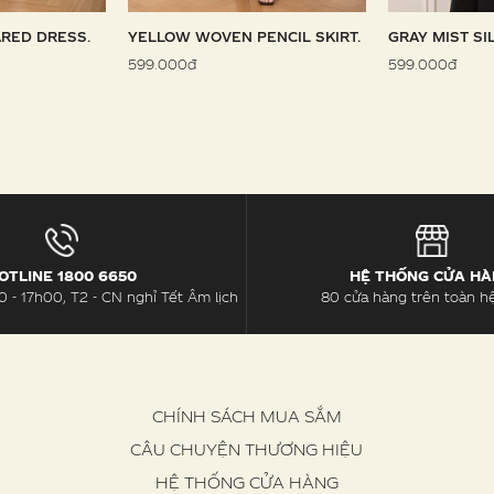
RED DRESS.
YELLOW WOVEN PENCIL SKIRT.
GRAY MIST SI
599.000đ
599.000đ
OTLINE 1800 6650
HỆ THỐNG CỬA H
 - 17h00, T2 - CN nghỉ Tết Âm lịch
80 cửa hàng trên toàn h
CHÍNH SÁCH MUA SẮM
CÂU CHUYỆN THƯƠNG HIỆU
HỆ THỐNG CỬA HÀNG