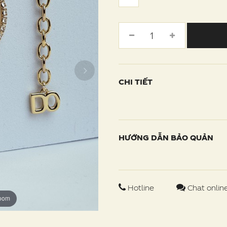
CHI TIẾT
HƯỚNG DẪN BẢO QUẢN
Hotline
Chat onlin
zoom
zoom
zoom
zoom