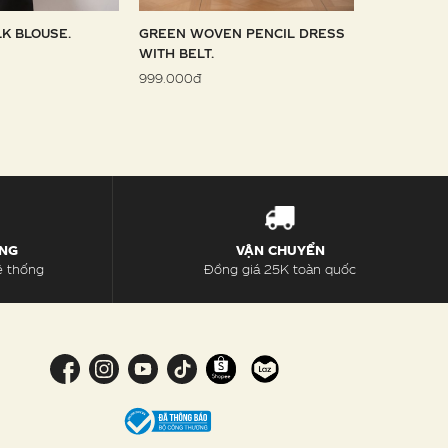
LK BLOUSE.
GREEN WOVEN PENCIL DRESS
SKY WOVE
WITH BELT.
1.099.000đ
999.000đ
ÀNG
VẬN CHUYỂN
ệ thống
Đồng giá 25K toàn quốc