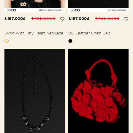
1.496.000đ
1.496.000đ
1.197.000đ
1.197.000đ
Sixdo With Tiny Heart Necklace
DO Leather Chain Belt