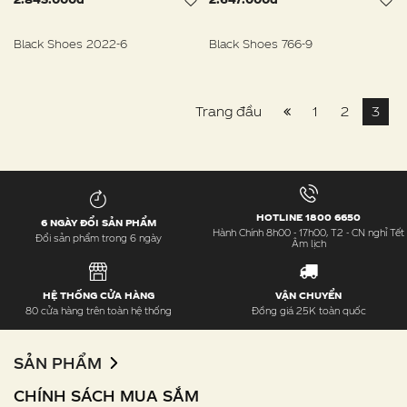
Black Shoes 2022-6
Black Shoes 766-9
Trang đầu
1
2
3
HOTLINE 1800 6650
6 NGÀY ĐỔI SẢN PHẨM
Hành Chính 8h00 - 17h00, T2 - CN nghỉ Tết
Đổi sản phẩm trong 6 ngày
Âm lịch
HỆ THỐNG CỬA HÀNG
VẬN CHUYỂN
80 cửa hàng trên toàn hệ thống
Đồng giá 25K toàn quốc
SẢN PHẨM
CHÍNH SÁCH MUA SẮM