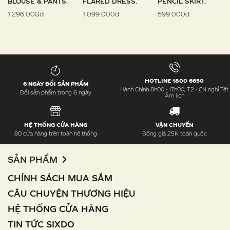
BLOUSE & PANTS.
FLARED DRESS.
PENCIL SKIRT.
1.296.000đ
1.099.000đ
599.000đ
HOTLINE 1800 6650
6 NGÀY ĐỔI SẢN PHẨM
Hành Chính 8h00 - 17h00, T2 - CN nghỉ Tết
Đổi sản phẩm trong 6 ngày
Âm lịch
HỆ THỐNG CỬA HÀNG
VẬN CHUYỂN
80 cửa hàng trên toàn hệ thống
Đồng giá 25K toàn quốc
SẢN PHẨM
CHÍNH SÁCH MUA SẮM
CÂU CHUYỆN THƯƠNG HIỆU
HỆ THỐNG CỬA HÀNG
TIN TỨC SIXDO