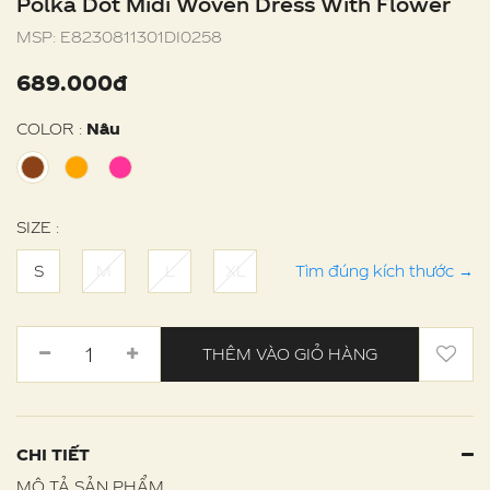
Polka Dot Midi Woven Dress With Flower
MSP:
E8230811301DI0258
689.000đ
COLOR :
Nâu
SIZE :
S
M
L
XL
Tìm đúng kích thước
→
THÊM VÀO GIỎ HÀNG
CHI TIẾT
MÔ TẢ SẢN PHẨM