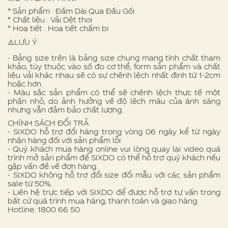
* Sản phẩm : Đầm Dài Qua Đầu Gối
* Chất liệu : Vải Dệt thoi
* Hoạ tiết : Hoạ tiết chấm bi
⚠️LƯU Ý
- Bảng size trên là bảng size chung mang tính chất tham
khảo, tùy thuộc vào số đo cơ thể, form sản phẩm và chất
liệu vải khác nhau sẽ có sự chênh lệch nhất định từ 1-2cm
hoặc hơn.
- Màu sắc sản phẩm có thể sẽ chênh lệch thực tế một
phần nhỏ, do ảnh hưởng về độ lệch màu của ánh sáng
nhưng vẫn đảm bảo chất lượng.
CHÍNH SÁCH ĐỔI TRẢ
- SIXDO hỗ trợ đổi hàng trong vòng 06 ngày kể từ ngày
nhận hàng đối với sản phẩm lỗi
- Quý khách mua hàng online vui lòng quay lại video quá
trình mở sản phẩm để SIXDO có thể hỗ trợ quý khách nếu
gặp vấn đề về đơn hàng.
- SIXDO không hỗ trợ đổi size đổi mẫu với các sản phẩm
sale từ 50%.
- Liên hệ trực tiếp với SIXDO để được hỗ trợ tư vấn trong
bất cứ quá trình mua hàng, thanh toán và giao hàng.
Hotline: 1800 66 50