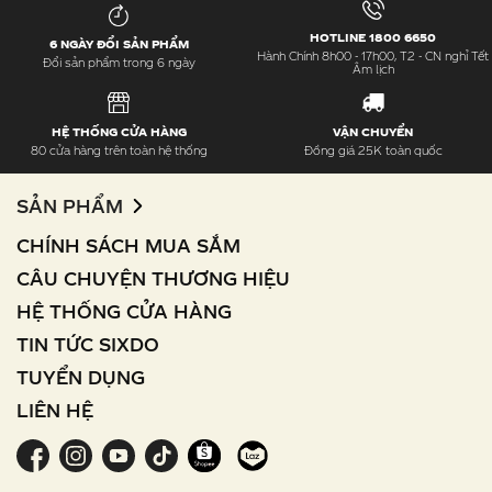
HOTLINE 1800 6650
6 NGÀY ĐỔI SẢN PHẨM
Hành Chính 8h00 - 17h00, T2 - CN nghỉ Tết
Đổi sản phẩm trong 6 ngày
Âm lịch
HỆ THỐNG CỬA HÀNG
VẬN CHUYỂN
80 cửa hàng trên toàn hệ thống
Đồng giá 25K toàn quốc
SẢN PHẨM
CHÍNH SÁCH MUA SẮM
CÂU CHUYỆN THƯƠNG HIỆU
HỆ THỐNG CỬA HÀNG
TIN TỨC SIXDO
TUYỂN DỤNG
LIÊN HỆ