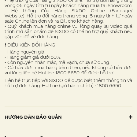
- Hệ thống Cửa Hàng SIXDO Offline: Hỗ trợ đổi hàng trong
vòng 06 ngày tính từ ngày khách hàng mua tại Showroom.
- Hệ thống Cửa Hàng SIXDO Online (Fanpage/
Website): Hỗ trợ đổi hàng trong vòng 15 ngày tính từ ngày
sale Online lên đơn và ra Bill cho khách hàng.
- Quý khách mua hàng online vui lòng quay lại video quá
trình mở sản phẩm để SIXDO có thể hỗ trợ quý khách nếu
gặp vấn đề về đơn hàng.
❗ ️ĐIỀU KIỆN ĐỔI HÀNG
- Hàng nguyên giá.
- Hàng giảm giá dưới 50%.
- Còn nguyên nhãn mác, mã vạch, chưa sử dụng.
- Có hóa đơn mua hàng kèm theo, nếu không có hóa đơn
vui lòng liên hệ Hotline 1800 6650 để được hỗ trợ.
Liên hệ trực tiếp với SIXDO để được biết thêm thông tin và
hỗ trợ đơn hàng. Hotline (giờ hành chính) : 1800 6650
HƯỚNG DẪN BẢO QUẢN