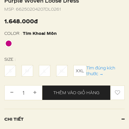
Purple Woven Loose Dress
MSP:
66250204207DL0261
1.648.000đ
COLOR :
Tím Khoai Môn
SIZE :
Tìm đúng kích
S
M
L
XL
XXL
thước
→
THÊM VÀO GIỎ HÀNG
CHI TIẾT