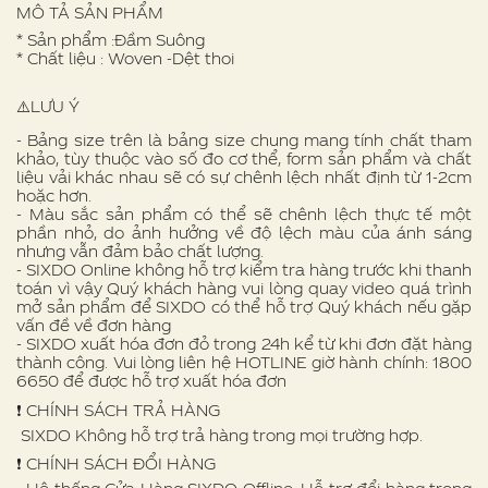
MÔ TẢ SẢN PHẨM
* Sản phẩm :Đầm Suông
* Chất liệu : Woven -Dệt thoi
⚠️LƯU Ý
- Bảng size trên là bảng size chung mang tính chất tham
khảo, tùy thuộc vào số đo cơ thể, form sản phẩm và chất
liệu vải khác nhau sẽ có sự chênh lệch nhất định từ 1-2cm
hoặc hơn.
- Màu sắc sản phẩm có thể sẽ chênh lệch thực tế một
phần nhỏ, do ảnh hưởng về độ lệch màu của ánh sáng
nhưng vẫn đảm bảo chất lượng.
- SIXDO Online không hỗ trợ kiểm tra hàng trước khi thanh
toán vì vậy Quý khách hàng vui lòng quay video quá trình
mở sản phẩm để SIXDO có thể hỗ trợ Quý khách nếu gặp
vấn đề về đơn hàng
- SIXDO xuất hóa đơn đỏ trong 24h kể từ khi đơn đặt hàng
thành công. Vui lòng liên hệ HOTLINE giờ hành chính: 1800
6650 để được hỗ trợ xuất hóa đơn
❗️ CHÍNH SÁCH TRẢ HÀNG
SIXDO Không hỗ trợ trả hàng trong mọi trường hợp.
❗️ CHÍNH SÁCH ĐỔI HÀNG