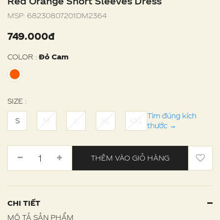
Red Orange Short Sleeves Dress
MSP:
68230807201DM2364
749.000đ
COLOR :
Đỏ Cam
SIZE :
Tìm đúng kích
S
M
L
XL
XXL
thước
→
THÊM VÀO GIỎ HÀNG
CHI TIẾT
MÔ TẢ SẢN PHẨM