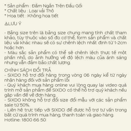
* Sản phẩm : Đầm Ngắn Trên Đầu Gối
* Chất liệu : Loại vải Thô
* Hoạ tiết : Không hoạ tiết
⚠️LƯU Ý
- Bảng size trên là bảng size chung mang tính chất tham
khảo, tùy thuộc vào số đo cơ thể, form sản phẩm và chất
liệu vải khác nhau sẽ có sự chênh lệch nhất định từ 1-2cm
hoặc hơn.
- Màu sắc sản phẩm có thể sẽ chênh lệch thực tế một
phần nhỏ, do ảnh hưởng về độ lệch màu của ánh sáng
nhưng vẫn đảm bảo chất lượng.
CHÍNH SÁCH ĐỔI TRẢ
- SIXDO hỗ trợ đổi hàng trong vòng 06 ngày kể từ ngày
nhận hàng đối với sản phẩm lỗi
- Quý khách mua hàng online vui lòng quay lại video quá
trình mở sản phẩm để SIXDO có thể hỗ trợ quý khách nếu
gặp vấn đề về đơn hàng.
- SIXDO không hỗ trợ đổi size đổi mẫu với các sản phẩm
sale từ 50%.
- Liên hệ trực tiếp với SIXDO để được hỗ trợ tư vấn trong
bất cứ quá trình mua hàng, thanh toán và giao hàng.
Hotline: 1800 66 50