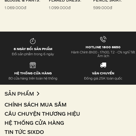
BLOUSE & PANTS.
FLARED DRESS.
PENCIL SKIRT.
1.069.000đ
1.099.000đ
599.000đ
HOTLINE 1800 6650
6 NGÀY ĐỔI SẢN PHẨM
Hành Chính 8h00 - 17h00, T2 - CN nghỉ Tết
Đổi sản phẩm trong 6 ngày
Âm lịch
HỆ THỐNG CỬA HÀNG
VẬN CHUYỂN
80 cửa hàng trên toàn hệ thống
Đồng giá 25K toàn quốc
SẢN PHẨM
CHÍNH SÁCH MUA SẮM
CÂU CHUYỆN THƯƠNG HIỆU
HỆ THỐNG CỬA HÀNG
TIN TỨC SIXDO