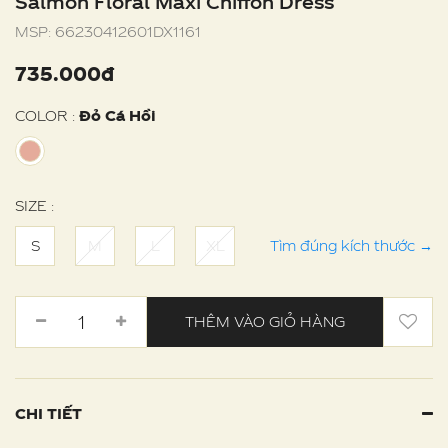
Salmon Floral Maxi Chiffon Dress
MSP:
66230412601DX1161
735.000đ
COLOR :
Đỏ Cá Hồi
SIZE :
S
M
L
XL
Tìm đúng kích thước
→
THÊM VÀO GIỎ HÀNG
CHI TIẾT