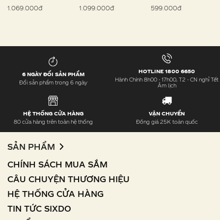
1.069.000đ
1.099.000đ
599.000đ
HOTLINE 1800 6650
6 NGÀY ĐỔI SẢN PHẨM
Hành Chính 8h00 - 17h00, T2 - CN nghỉ Tết
Đổi sản phẩm trong 6 ngày
Âm lịch
HỆ THỐNG CỬA HÀNG
VẬN CHUYỂN
80 cửa hàng trên toàn hệ thống
Đồng giá 25K toàn quốc
SẢN PHẨM
CHÍNH SÁCH MUA SẮM
CÂU CHUYỆN THƯƠNG HIỆU
HỆ THỐNG CỬA HÀNG
TIN TỨC SIXDO