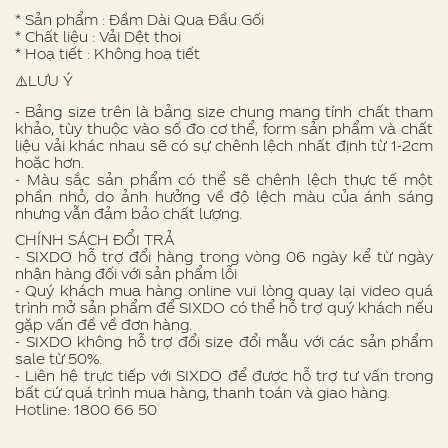
* Sản phẩm : Đầm Dài Qua Đầu Gối
* Chất liệu : Vải Dệt thoi
* Hoạ tiết : Không hoạ tiết
⚠️LƯU Ý
- Bảng size trên là bảng size chung mang tính chất tham
khảo, tùy thuộc vào số đo cơ thể, form sản phẩm và chất
liệu vải khác nhau sẽ có sự chênh lệch nhất định từ 1-2cm
hoặc hơn.
- Màu sắc sản phẩm có thể sẽ chênh lệch thực tế một
phần nhỏ, do ảnh hưởng về độ lệch màu của ánh sáng
nhưng vẫn đảm bảo chất lượng.
CHÍNH SÁCH ĐỔI TRẢ
- SIXDO hỗ trợ đổi hàng trong vòng 06 ngày kể từ ngày
nhận hàng đối với sản phẩm lỗi
- Quý khách mua hàng online vui lòng quay lại video quá
trình mở sản phẩm để SIXDO có thể hỗ trợ quý khách nếu
gặp vấn đề về đơn hàng.
- SIXDO không hỗ trợ đổi size đổi mẫu với các sản phẩm
sale từ 50%.
- Liên hệ trực tiếp với SIXDO để được hỗ trợ tư vấn trong
bất cứ quá trình mua hàng, thanh toán và giao hàng.
Hotline: 1800 66 50