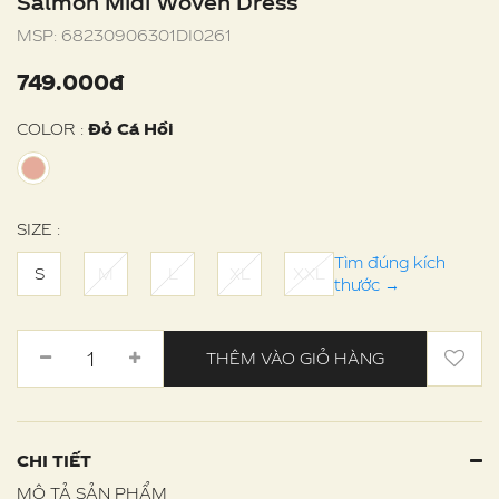
Salmon Midi Woven Dress
MSP:
68230906301DI0261
749.000đ
COLOR :
Đỏ Cá Hồi
SIZE :
Tìm đúng kích
S
M
L
XL
XXL
thước
→
THÊM VÀO GIỎ HÀNG
CHI TIẾT
MÔ TẢ SẢN PHẨM