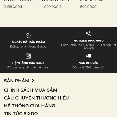
BLOUSE & PANTS.
FLARED DRESS.
PENCIL SKIRT.
2.138.000đ
1.099.000đ
599.000đ
HOTLINE 1800 6650
6 NGÀY ĐỔI SẢN PHẨM
Hành Chính 8h00 - 17h00, T2 - CN nghỉ Tết
Đổi sản phẩm trong 6 ngày
Âm lịch
HỆ THỐNG CỬA HÀNG
VẬN CHUYỂN
80 cửa hàng trên toàn hệ thống
Đồng giá 25K toàn quốc
SẢN PHẨM
CHÍNH SÁCH MUA SẮM
CÂU CHUYỆN THƯƠNG HIỆU
HỆ THỐNG CỬA HÀNG
TIN TỨC SIXDO