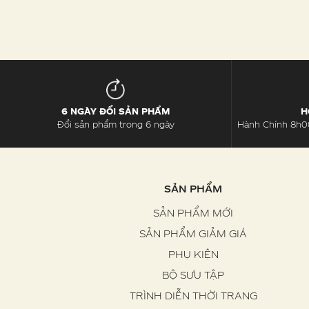
6 NGÀY ĐỔI SẢN PHẨM
H
Đổi sản phẩm trong 6 ngày
Hành Chính 8h00
SẢN PHẨM
SẢN PHẨM MỚI
SẢN PHẨM GIẢM GIÁ
PHỤ KIỆN
BỘ SƯU TẬP
TRÌNH DIỄN THỜI TRANG