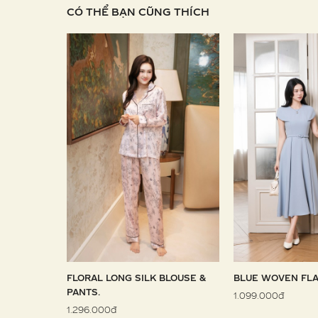
CÓ THỂ BẠN CŨNG THÍCH
 SARONG
FLORAL LONG SILK BLOUSE &
BLUE WOVEN FLA
PANTS.
1.099.000đ
1.296.000đ