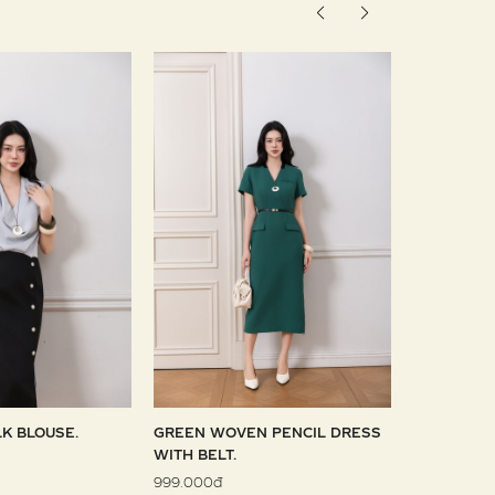
LK BLOUSE.
GREEN WOVEN PENCIL DRESS
SKY WOVE
WITH BELT.
1.099.000đ
999.000đ