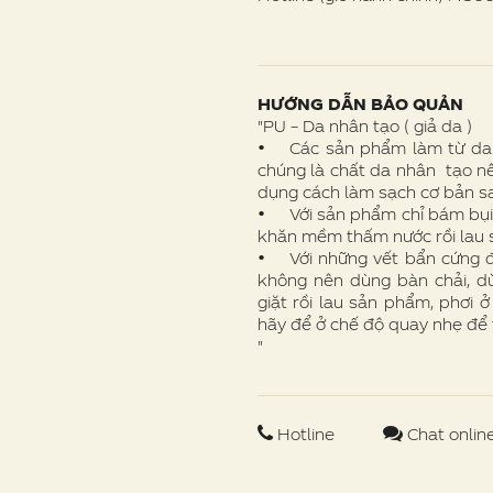
HƯỚNG DẪN BẢO QUẢN
"PU – Da nhân tạo ( giả da )
• Các sản phẩm làm từ da P
chúng là chất da nhân tạo nê
dụng cách làm sạch cơ bản s
• Với sản phẩm chỉ bám bụi 
khăn mềm thấm nước rồi lau s
• Với những vết bẩn cứng đầ
không nên dùng bàn chải, 
giặt rồi lau sản phẩm, phơi 
hãy để ở chế độ quay nhẹ để 
"
Hotline
Chat onlin