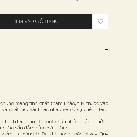
THÊM VÀO GIỎ HÀNG
e chung mang tính chất tham khảo, tùy thuộc vào
 và chất liệu vải khác nhau sẽ có sự chênh lệch
ẽ chênh lệch thực tế một phần nhỏ, do ảnh hưởng
 nhưng vẫn đảm bảo chất lượng.
 kiểm tra hàng trước khi thanh toán vì vậy Quý