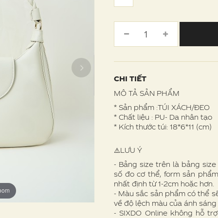
CHI TIẾT
MÔ TẢ SẢN PHẨM
* Sản phẩm :TÚI XÁCH/ĐEO
* Chất liệu : PU- Da nhân tạo
* Kích thước túi: 18*6*11 (cm)
⚠️LƯU Ý
- Bảng size trên là bảng siz
số đo cơ thể, form sản phẩm
nhất định từ 1-2cm hoặc hơn.
zoom
zoom
zoom
zoom
zoom
- Màu sắc sản phẩm có thể s
về độ lệch màu của ánh sáng
- SIXDO Online không hỗ trợ