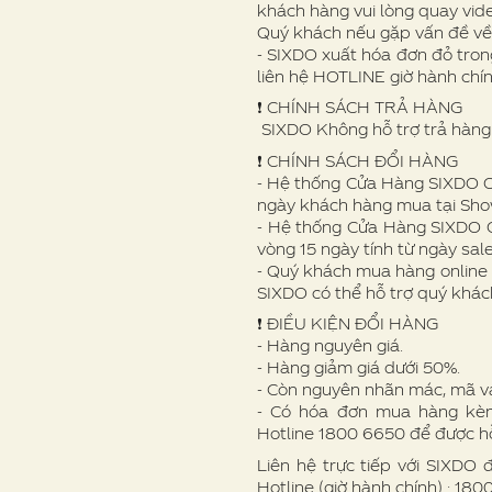
khách hàng vui lòng quay vid
Quý khách nếu gặp vấn đề v
- SIXDO xuất hóa đơn đỏ trong
liên hệ HOTLINE giờ hành chí
❗️ CHÍNH SÁCH TRẢ HÀNG
SIXDO Không hỗ trợ trả hàng 
❗️ CHÍNH SÁCH ĐỔI HÀNG
- Hệ thống Cửa Hàng SIXDO Off
ngày khách hàng mua tại Sh
- Hệ thống Cửa Hàng SIXDO O
vòng 15 ngày tính từ ngày sale
- Quý khách mua hàng online 
SIXDO có thể hỗ trợ quý khác
❗ ️ĐIỀU KIỆN ĐỔI HÀNG
- Hàng nguyên giá.
- Hàng giảm giá dưới 50%.
- Còn nguyên nhãn mác, mã v
- Có hóa đơn mua hàng kèm 
Hotline 1800 6650 để được hỗ
Liên hệ trực tiếp với SIXDO 
Hotline (giờ hành chính) : 18