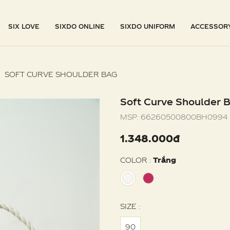
SIX LOVE
SIXDO ONLINE
SIXDO UNIFORM
ACCESSOR
SOFT CURVE SHOULDER BAG
Soft Curve Shoulder 
MSP:
66260500800BH0994
1.348.000đ
COLOR :
Trắng
SIZE :
90