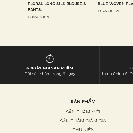
 SARONG
FLORAL LONG SILK BLOUSE &
BLUE WOVEN FLA
PANTS.
1.099.000đ
1.099.000đ
6 NGÀY ĐỔI SẢN PHẨM
H
Đổi sản phẩm trong 6 ngày
Hành Chính 8h00
SẢN PHẨM
SẢN PHẨM MỚI
SẢN PHẨM GIẢM GIÁ
PHỤ KIỆN