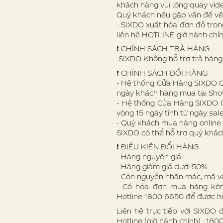
khách hàng vui lòng quay vid
Quý khách nếu gặp vấn đề v
- SIXDO xuất hóa đơn đỏ trong
liên hệ HOTLINE giờ hành chí
❗️ CHÍNH SÁCH TRẢ HÀNG
SIXDO Không hỗ trợ trả hàng 
❗️ CHÍNH SÁCH ĐỔI HÀNG
- Hệ thống Cửa Hàng SIXDO Off
ngày khách hàng mua tại Sh
- Hệ thống Cửa Hàng SIXDO O
vòng 15 ngày tính từ ngày sale
- Quý khách mua hàng online 
SIXDO có thể hỗ trợ quý khác
❗ ️ĐIỀU KIỆN ĐỔI HÀNG
- Hàng nguyên giá.
- Hàng giảm giá dưới 50%.
- Còn nguyên nhãn mác, mã v
- Có hóa đơn mua hàng kèm 
Hotline 1800 6650 để được hỗ
Liên hệ trực tiếp với SIXDO 
Hotline (giờ hành chính) : 18