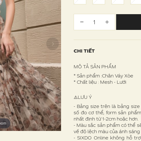
CHI TIẾT
MÔ TẢ SẢN PHẨM
* Sản phẩm :Chân Váy Xòe
* Chất liệu : Mesh - Lưới
⚠️LƯU Ý
- Bảng size trên là bảng siz
số đo cơ thể, form sản phẩm
nhất định từ 1-2cm hoặc hơn.
zoom
zoom
zoom
zoom
zoom
zoom
zoom
zoom
- Màu sắc sản phẩm có thể s
về độ lệch màu của ánh sáng
- SIXDO Online không hỗ trợ