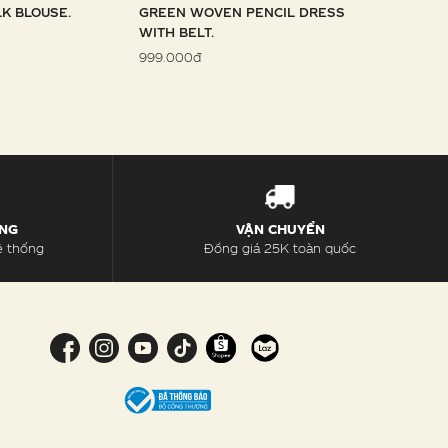
LK BLOUSE.
GREEN WOVEN PENCIL DRESS
SKY WOVE
WITH BELT.
1.099.000đ
999.000đ
ÀNG
VẬN CHUYỂN
ệ thống
Đồng giá 25K toàn quốc