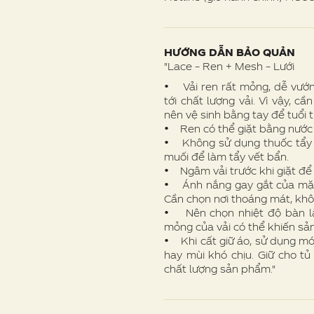
HƯỚNG DẪN BẢO QUẢN
"Lace – Ren + Mesh – Lưới
• Vải ren rất mỏng, dễ vướn
tới chất lượng vải. Vì vậy, c
nên vệ sinh bằng tay để tuổi t
• Ren có thể giặt bằng nước
• Không sử dụng thuốc tẩy c
muối để làm tẩy vết bẩn.
• Ngâm vải trước khi giặt đ
• Ánh nắng gay gắt của mặt t
Cần chọn nơi thoáng mát, khô 
• Nên chọn nhiệt độ bàn là
mỏng của vải có thể khiến sả
• Khi cất giữ áo, sử dụng mó
hay mùi khó chịu. Giữ cho t
chất lượng sản phẩm."