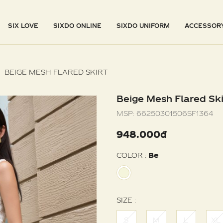
SIX LOVE
SIXDO ONLINE
SIXDO UNIFORM
ACCESSOR
BEIGE MESH FLARED SKIRT
Beige Mesh Flared Ski
MSP:
66250301506SF1364
948.000đ
COLOR :
Be
SIZE :
S
M
L
XL