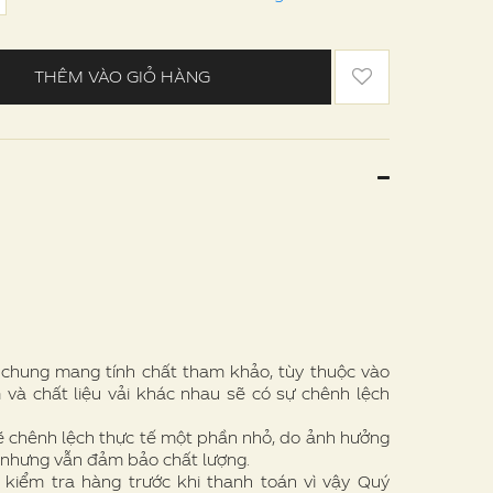
THÊM VÀO GIỎ HÀNG
e chung mang tính chất tham khảo, tùy thuộc vào
 và chất liệu vải khác nhau sẽ có sự chênh lệch
ẽ chênh lệch thực tế một phần nhỏ, do ảnh hưởng
 nhưng vẫn đảm bảo chất lượng.
 kiểm tra hàng trước khi thanh toán vì vậy Quý