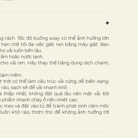
g rách. Tốc độ buồng xoay có thể ảnh hưởng lớn
ần hạn chế tối đa việc giặt ren bằng máy giặt. Bạn
họ vải luôn bền lâu.
 ấm hoặc nước lạnh.
ho vải ren. Hãy thay thế bằng dung dịch chanh,
ể làm mềm.
rời có thể làm cấu trúc vải cứng, dễ biến dạng.
ráo, sạch sẽ để vải nhanh khô.
 thấp nhất, không đặt quá lâu nên mặt vải. Độ
n phẩm nhanh cháy ở nền nhiệt cao.
c treo và đặt vào tủ để tránh phát sinh nấm mốc
ủ luôn khô ráo, thơm tho để không ảnh hưởng tới