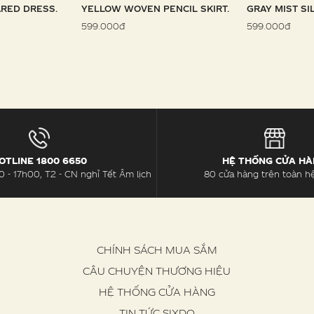
RED DRESS.
YELLOW WOVEN PENCIL SKIRT.
GRAY MIST SI
599.000đ
599.000đ
OTLINE 1800 6650
HỆ THỐNG CỬA H
 - 17h00, T2 - CN nghỉ Tết Âm lịch
80 cửa hàng trên toàn h
CHÍNH SÁCH MUA SẮM
CÂU CHUYỆN THƯƠNG HIỆU
HỆ THỐNG CỬA HÀNG
TIN TỨC SIXDO