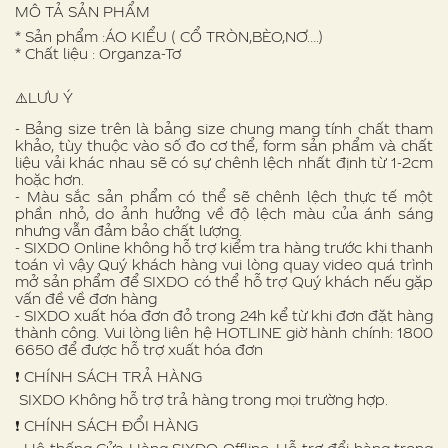
MÔ TẢ SẢN PHẨM
* Sản phẩm :ÁO KIỂU ( CỔ TRÒN,BÈO,NƠ….)
* Chất liệu : Organza-Tơ
⚠️LƯU Ý
- Bảng size trên là bảng size chung mang tính chất tham
khảo, tùy thuộc vào số đo cơ thể, form sản phẩm và chất
liệu vải khác nhau sẽ có sự chênh lệch nhất định từ 1-2cm
hoặc hơn.
- Màu sắc sản phẩm có thể sẽ chênh lệch thực tế một
phần nhỏ, do ảnh hưởng về độ lệch màu của ánh sáng
nhưng vẫn đảm bảo chất lượng.
- SIXDO Online không hỗ trợ kiểm tra hàng trước khi thanh
toán vì vậy Quý khách hàng vui lòng quay video quá trình
mở sản phẩm để SIXDO có thể hỗ trợ Quý khách nếu gặp
vấn đề về đơn hàng
- SIXDO xuất hóa đơn đỏ trong 24h kể từ khi đơn đặt hàng
thành công. Vui lòng liên hệ HOTLINE giờ hành chính: 1800
6650 để được hỗ trợ xuất hóa đơn
❗️ CHÍNH SÁCH TRẢ HÀNG
SIXDO Không hỗ trợ trả hàng trong mọi trường hợp.
❗️ CHÍNH SÁCH ĐỔI HÀNG