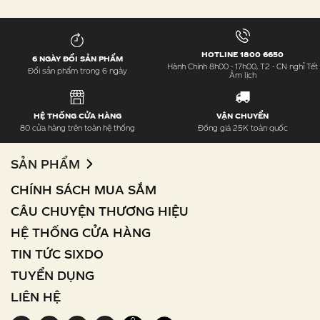
HOTLINE 1800 6650
6 NGÀY ĐỔI SẢN PHẨM
Hành Chính 8h00 - 17h00, T2 - CN nghỉ Tết
Đổi sản phẩm trong 6 ngày
Âm lịch
HỆ THỐNG CỬA HÀNG
VẬN CHUYỂN
80 cửa hàng trên toàn hệ thống
Đồng giá 25K toàn quốc
SẢN PHẨM
CHÍNH SÁCH MUA SẮM
CÂU CHUYỆN THƯƠNG HIỆU
HỆ THỐNG CỬA HÀNG
TIN TỨC SIXDO
TUYỂN DỤNG
LIÊN HỆ