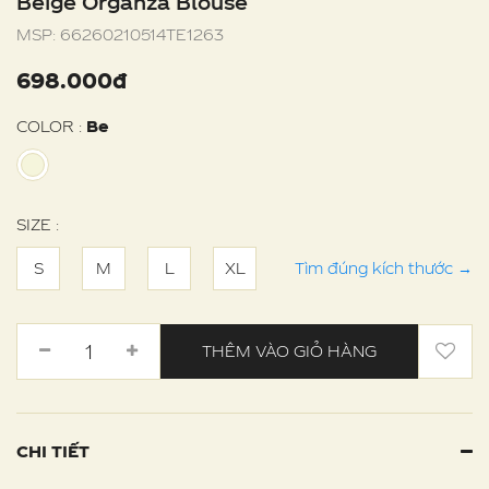
Beige Organza Blouse
MSP:
66260210514TE1263
698.000đ
COLOR :
Be
SIZE :
S
M
L
XL
Tìm đúng kích thước
→
THÊM VÀO GIỎ HÀNG
CHI TIẾT