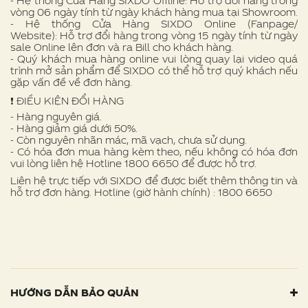
- Hệ thống Cửa Hàng SIXDO Offline: Hỗ trợ đổi hàng trong
vòng 06 ngày tính từ ngày khách hàng mua tại Showroom.
- Hệ thống Cửa Hàng SIXDO Online (Fanpage/
Website): Hỗ trợ đổi hàng trong vòng 15 ngày tính từ ngày
sale Online lên đơn và ra Bill cho khách hàng.
- Quý khách mua hàng online vui lòng quay lại video quá
trình mở sản phẩm để SIXDO có thể hỗ trợ quý khách nếu
gặp vấn đề về đơn hàng.
❗ ️ĐIỀU KIỆN ĐỔI HÀNG
- Hàng nguyên giá.
- Hàng giảm giá dưới 50%.
- Còn nguyên nhãn mác, mã vạch, chưa sử dụng.
- Có hóa đơn mua hàng kèm theo, nếu không có hóa đơn
vui lòng liên hệ Hotline 1800 6650 để được hỗ trợ.
Liên hệ trực tiếp với SIXDO để được biết thêm thông tin và
hỗ trợ đơn hàng. Hotline (giờ hành chính) : 1800 6650
HƯỚNG DẪN BẢO QUẢN