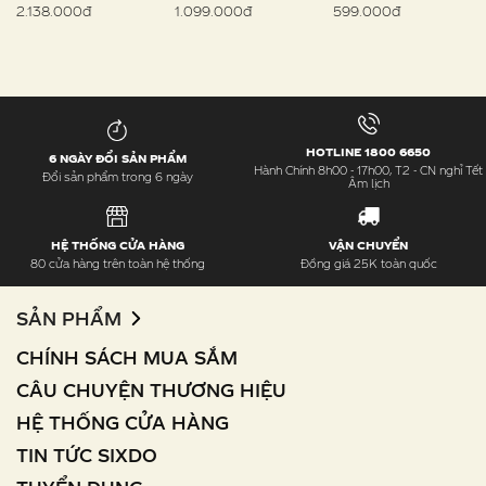
2.138.000đ
1.099.000đ
599.000đ
HOTLINE 1800 6650
6 NGÀY ĐỔI SẢN PHẨM
Hành Chính 8h00 - 17h00, T2 - CN nghỉ Tết
Đổi sản phẩm trong 6 ngày
Âm lịch
HỆ THỐNG CỬA HÀNG
VẬN CHUYỂN
80 cửa hàng trên toàn hệ thống
Đồng giá 25K toàn quốc
SẢN PHẨM
CHÍNH SÁCH MUA SẮM
CÂU CHUYỆN THƯƠNG HIỆU
HỆ THỐNG CỬA HÀNG
TIN TỨC SIXDO