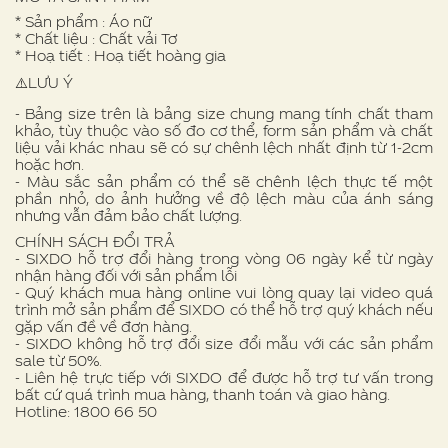
* Sản phẩm : Áo nữ
* Chất liệu : Chất vải Tơ
* Hoạ tiết : Hoạ tiết hoàng gia
⚠️LƯU Ý
- Bảng size trên là bảng size chung mang tính chất tham
khảo, tùy thuộc vào số đo cơ thể, form sản phẩm và chất
liệu vải khác nhau sẽ có sự chênh lệch nhất định từ 1-2cm
hoặc hơn.
- Màu sắc sản phẩm có thể sẽ chênh lệch thực tế một
phần nhỏ, do ảnh hưởng về độ lệch màu của ánh sáng
nhưng vẫn đảm bảo chất lượng.
CHÍNH SÁCH ĐỔI TRẢ
- SIXDO hỗ trợ đổi hàng trong vòng 06 ngày kể từ ngày
nhận hàng đối với sản phẩm lỗi
- Quý khách mua hàng online vui lòng quay lại video quá
trình mở sản phẩm để SIXDO có thể hỗ trợ quý khách nếu
gặp vấn đề về đơn hàng.
- SIXDO không hỗ trợ đổi size đổi mẫu với các sản phẩm
sale từ 50%.
- Liên hệ trực tiếp với SIXDO để được hỗ trợ tư vấn trong
bất cứ quá trình mua hàng, thanh toán và giao hàng.
Hotline: 1800 66 50