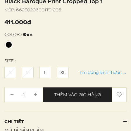
Black Baroque Print Cropped Top 1
MSP:
66230206001TS1205
411.000đ
COLOR :
Đen
SIZE :
S
M
L
XL
Tìm đúng kích thước
→
THÊM VÀO GIỎ HÀNG
CHI TIẾT
MÔ TẢ SẢN PHẨM