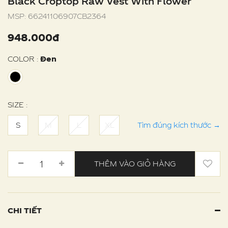
Black Croptop Raw Vest With Flower
MSP:
66241106907CB2364
948.000đ
COLOR :
Đen
SIZE :
S
M
L
XL
Tìm đúng kích thước
→
THÊM VÀO GIỎ HÀNG
CHI TIẾT