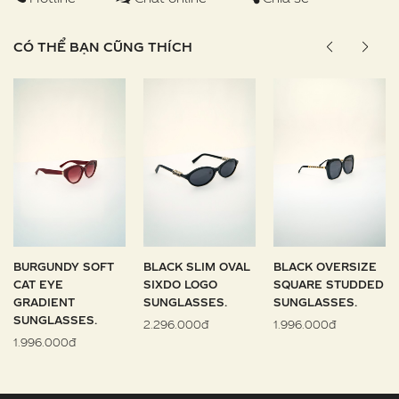
CÓ THỂ BẠN CŨNG THÍCH
BURGUNDY SOFT
BLACK SLIM OVAL
BLACK OVERSIZE
CAT EYE
SIXDO LOGO
SQUARE STUDDED
GRADIENT
SUNGLASSES.
SUNGLASSES.
SUNGLASSES.
2.296.000đ
1.996.000đ
1.996.000đ