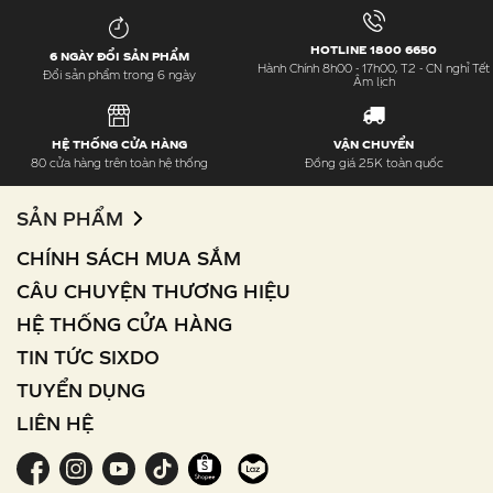
HOTLINE 1800 6650
6 NGÀY ĐỔI SẢN PHẨM
Hành Chính 8h00 - 17h00, T2 - CN nghỉ Tết
Đổi sản phẩm trong 6 ngày
Âm lịch
HỆ THỐNG CỬA HÀNG
VẬN CHUYỂN
80 cửa hàng trên toàn hệ thống
Đồng giá 25K toàn quốc
SẢN PHẨM
CHÍNH SÁCH MUA SẮM
CÂU CHUYỆN THƯƠNG HIỆU
HỆ THỐNG CỬA HÀNG
TIN TỨC SIXDO
TUYỂN DỤNG
LIÊN HỆ