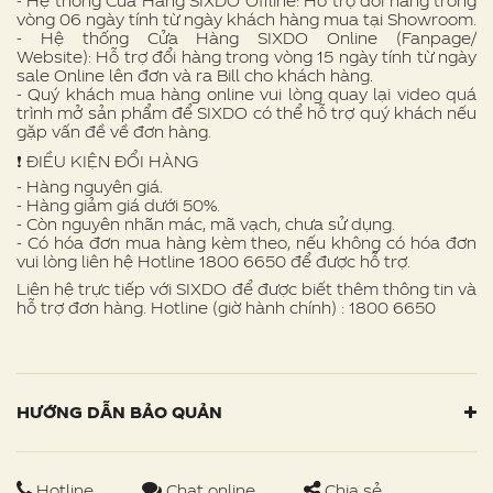
- Hệ thống Cửa Hàng SIXDO Offline: Hỗ trợ đổi hàng trong
vòng 06 ngày tính từ ngày khách hàng mua tại Showroom.
- Hệ thống Cửa Hàng SIXDO Online (Fanpage/
Website): Hỗ trợ đổi hàng trong vòng 15 ngày tính từ ngày
sale Online lên đơn và ra Bill cho khách hàng.
- Quý khách mua hàng online vui lòng quay lại video quá
trình mở sản phẩm để SIXDO có thể hỗ trợ quý khách nếu
gặp vấn đề về đơn hàng.
❗ ️ĐIỀU KIỆN ĐỔI HÀNG
- Hàng nguyên giá.
- Hàng giảm giá dưới 50%.
- Còn nguyên nhãn mác, mã vạch, chưa sử dụng.
- Có hóa đơn mua hàng kèm theo, nếu không có hóa đơn
vui lòng liên hệ Hotline 1800 6650 để được hỗ trợ.
Liên hệ trực tiếp với SIXDO để được biết thêm thông tin và
hỗ trợ đơn hàng. Hotline (giờ hành chính) : 1800 6650
HƯỚNG DẪN BẢO QUẢN
Hotline
Chat online
Chia sẻ