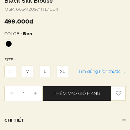
Black Silk Blouse
MSP:
66241209711TE1064
499.000đ
COLOR :
Đen
SIZE :
S
M
L
XL
Tìm đúng kích thước
→
THÊM VÀO GIỎ HÀNG
CHI TIẾT