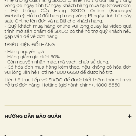
- Hệ thống Cửa Hàng SIXDO Offline: Hỗ trợ đổi hàng trong
vòng 06 ngày tính từ ngày khách hàng mua tại Showroom.
- Hệ thống Cửa Hàng SIXDO Online (Fanpage/
Website): Hỗ trợ đổi hàng trong vòng 15 ngày tính từ ngày
sale Online lên đơn và ra Bill cho khách hàng.
- Quý khách mua hàng online vui lòng quay lại video quá
trình mở sản phẩm để SIXDO có thể hỗ trợ quý khách nếu
gặp vấn đề về đơn hàng.
❗ ️ĐIỀU KIỆN ĐỔI HÀNG
- Hàng nguyên giá.
- Hàng giảm giá dưới 50%.
- Còn nguyên nhãn mác, mã vạch, chưa sử dụng.
- Có hóa đơn mua hàng kèm theo, nếu không có hóa đơn
vui lòng liên hệ Hotline 1800 6650 để được hỗ trợ.
Liên hệ trực tiếp với SIXDO để được biết thêm thông tin và
hỗ trợ đơn hàng. Hotline (giờ hành chính) : 1800 6650
HƯỚNG DẪN BẢO QUẢN