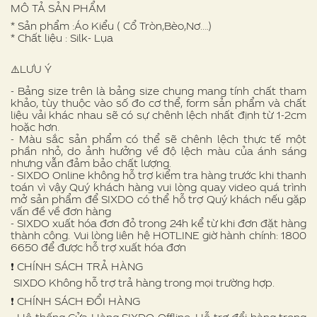
MÔ TẢ SẢN PHẨM
* Sản phẩm :Áo Kiểu ( Cổ Tròn,Bèo,Nơ….)
* Chất liệu : Silk- Lụa
⚠️LƯU Ý
- Bảng size trên là bảng size chung mang tính chất tham
khảo, tùy thuộc vào số đo cơ thể, form sản phẩm và chất
liệu vải khác nhau sẽ có sự chênh lệch nhất định từ 1-2cm
hoặc hơn.
- Màu sắc sản phẩm có thể sẽ chênh lệch thực tế một
phần nhỏ, do ảnh hưởng về độ lệch màu của ánh sáng
nhưng vẫn đảm bảo chất lượng.
- SIXDO Online không hỗ trợ kiểm tra hàng trước khi thanh
toán vì vậy Quý khách hàng vui lòng quay video quá trình
mở sản phẩm để SIXDO có thể hỗ trợ Quý khách nếu gặp
vấn đề về đơn hàng
- SIXDO xuất hóa đơn đỏ trong 24h kể từ khi đơn đặt hàng
thành công. Vui lòng liên hệ HOTLINE giờ hành chính: 1800
6650 để được hỗ trợ xuất hóa đơn
❗️ CHÍNH SÁCH TRẢ HÀNG
SIXDO Không hỗ trợ trả hàng trong mọi trường hợp.
❗️ CHÍNH SÁCH ĐỔI HÀNG