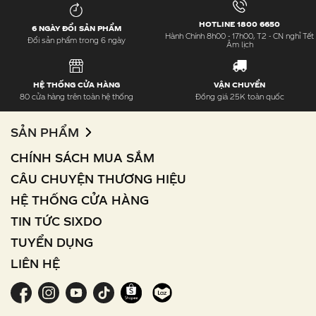
HOTLINE 1800 6650
6 NGÀY ĐỔI SẢN PHẨM
Hành Chính 8h00 - 17h00, T2 - CN nghỉ Tết
Đổi sản phẩm trong 6 ngày
Âm lịch
HỆ THỐNG CỬA HÀNG
VẬN CHUYỂN
80 cửa hàng trên toàn hệ thống
Đồng giá 25K toàn quốc
SẢN PHẨM
CHÍNH SÁCH MUA SẮM
CÂU CHUYỆN THƯƠNG HIỆU
HỆ THỐNG CỬA HÀNG
TIN TỨC SIXDO
TUYỂN DỤNG
LIÊN HỆ