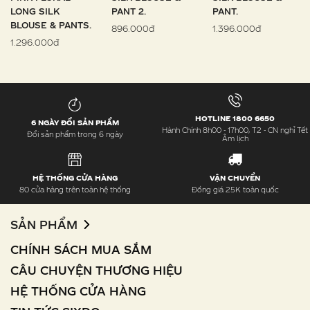
LONG SILK
PANT 2.
PANT.
BLOUSE & PANTS.
896.000đ
1.396.000đ
1.296.000đ
HOTLINE 1800 6650
6 NGÀY ĐỔI SẢN PHẨM
Hành Chính 8h00 - 17h00, T2 - CN nghỉ Tết
Đổi sản phẩm trong 6 ngày
Âm lịch
HỆ THỐNG CỬA HÀNG
VẬN CHUYỂN
80 cửa hàng trên toàn hệ thống
Đồng giá 25K toàn quốc
SẢN PHẨM
CHÍNH SÁCH MUA SẮM
CÂU CHUYỆN THƯƠNG HIỆU
HỆ THỐNG CỬA HÀNG