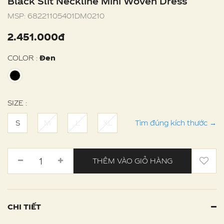
Black Slit Neckline Mini Woven Dress
MSP:
68221105401DM0210
2.451.000đ
COLOR :
Đen
SIZE :
S
M
L
XL
Tìm đúng kích thước
→
THÊM VÀO GIỎ HÀNG
CHI TIẾT