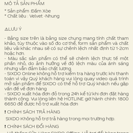
MÔ TẢ SẢN PHẨM
* Sản phẩm :Đầm Xòe
* Chất liệu : Velvet -Nhung
⚠️LƯU Ý
- Bảng size trên là bảng size chung mang tính chất tham
khảo, tùy thuộc vào số đo cơ thể, form sản phẩm và chất
liệu vải khác nhau sẽ có sự chênh lệch nhất định từ 1-2cm
hoặc hơn.
- Màu sắc sản phẩm có thể sẽ chênh lệch thực tế một
phần nhỏ, do ảnh hưởng về độ lệch màu của ánh sáng
nhưng vẫn đảm bảo chất lượng.
- SIXDO Online không hỗ trợ kiểm tra hàng trước khi thanh
toán vì vậy Quý khách hàng vui lòng quay video quá trình
mở sản phẩm để SIXDO có thể hỗ trợ Quý khách nếu gặp
vấn đề về đơn hàng
- SIXDO xuất hóa đơn đỏ trong 24h kể từ khi đơn đặt hàng
thành công. Vui lòng liên hệ HOTLINE giờ hành chính: 1800
6650 để được hỗ trợ xuất hóa đơn
❗️ CHÍNH SÁCH TRẢ HÀNG
SIXDO Không hỗ trợ trả hàng trong mọi trường hợp.
❗️ CHÍNH SÁCH ĐỔI HÀNG