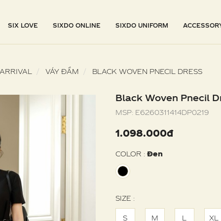
SIX LOVE
SIXDO ONLINE
SIXDO UNIFORM
ACCESSOR
ARRIVAL
VÁY ĐẦM
BLACK WOVEN PNECIL DRESS
Black Woven Pnecil D
MSP:
E6260311414DP0219
1.098.000đ
COLOR :
Đen
SIZE :
S
M
L
XL