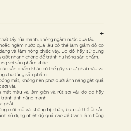
chất tẩy rửa mạnh, không ngâm nước quá lâu
oặc ngâm nước quá lâu có thể làm giảm độ co
n dạng và làm hỏng chiếc váy. Do đó, hãy sử dụng
à giặt nhanh chóng để tránh hư hỏng sản phẩm.
ung với sản phẩm khác.
i các sản phẩm khác có thể gây ra sự phai màu và
iêng cho từng sản phẩm.
óng mát, không nên phơi dưới ánh nắng gắt quá
sợi vải.
mất màu và làm giòn và rút sợi vải, do đó hãy
, tránh ánh nắng mạnh.
a phải.
g mới mẻ và không bị nhăn, bạn có thể ủi sản
ránh sử dụng nhiệt độ quá cao để tránh làm hỏng