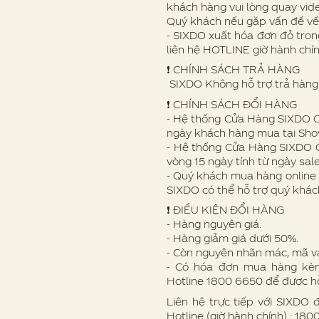
khách hàng vui lòng quay vid
Quý khách nếu gặp vấn đề v
- SIXDO xuất hóa đơn đỏ trong
liên hệ HOTLINE giờ hành chí
❗️ CHÍNH SÁCH TRẢ HÀNG
SIXDO Không hỗ trợ trả hàng 
❗️ CHÍNH SÁCH ĐỔI HÀNG
- Hệ thống Cửa Hàng SIXDO Off
ngày khách hàng mua tại Sh
- Hệ thống Cửa Hàng SIXDO O
vòng 15 ngày tính từ ngày sale
- Quý khách mua hàng online 
SIXDO có thể hỗ trợ quý khác
❗ ️ĐIỀU KIỆN ĐỔI HÀNG
- Hàng nguyên giá.
- Hàng giảm giá dưới 50%.
- Còn nguyên nhãn mác, mã v
- Có hóa đơn mua hàng kèm 
Hotline 1800 6650 để được hỗ
Liên hệ trực tiếp với SIXDO 
Hotline (giờ hành chính) : 18