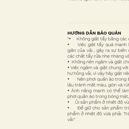
HƯỚNG DẪN BẢO QUẢN
"• Không giặt tẩy bằng các 
• Việc giặt tẩy quá mạnh h
giãn của vải , gây ra sự biế
các chất tẩy rửa nhẹ nhàng v
• Không nên ngâm và giặt ch
• Việc ngâm và giặt chung vớ
hư hỏng vải, vì vậy hãy giặt r
• Nên phơi quần áo trong b
lâu tránh mất màu, giòn và rút 
• Ánh nắng mạnh có thể làm 
phơi quần áo trong bóng mát
• Ủi sản phẩm ở nhiệt độ vừ
• Để giữ cho sản phẩm trôn
phẩm ở nhiệt độ vừa phải. T
vải."