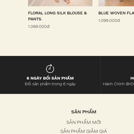
 SARONG
FLORAL LONG SILK BLOUSE &
BLUE WOVEN FLA
PANTS.
1.099.000đ
1.069.000đ
6 NGÀY ĐỔI SẢN PHẨM
H
Đổi sản phẩm trong 6 ngày
Hành Chính 8h00
SẢN PHẨM
SẢN PHẨM MỚI
SẢN PHẨM GIẢM GIÁ