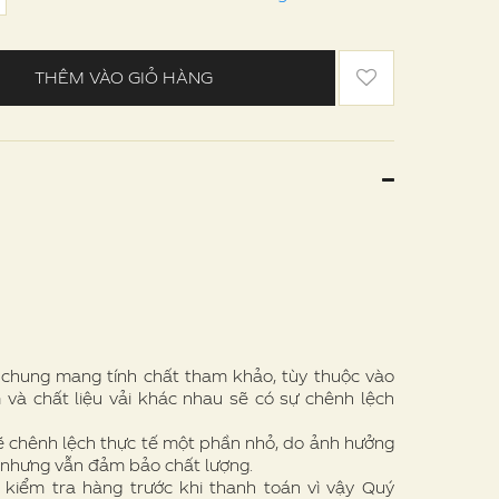
THÊM VÀO GIỎ HÀNG
e chung mang tính chất tham khảo, tùy thuộc vào
 và chất liệu vải khác nhau sẽ có sự chênh lệch
ẽ chênh lệch thực tế một phần nhỏ, do ảnh hưởng
 nhưng vẫn đảm bảo chất lượng.
 kiểm tra hàng trước khi thanh toán vì vậy Quý