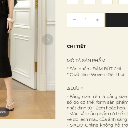
CHI TIẾT
MÔ TẢ SẢN PHẨM
* Sản phẩm :ĐẦM BÚT CHÌ
* Chất liệu : Woven -Dệt thoi
⚠️LƯU Ý
- Bảng size trên là bảng siz
số đo cơ thể, form sản phẩm
nhất định từ 1-2cm hoặc hơn.
zoom
zoom
zoom
zoom
zoom
- Màu sắc sản phẩm có thể s
về độ lệch màu của ánh sáng
- SIXDO Online không hỗ trợ