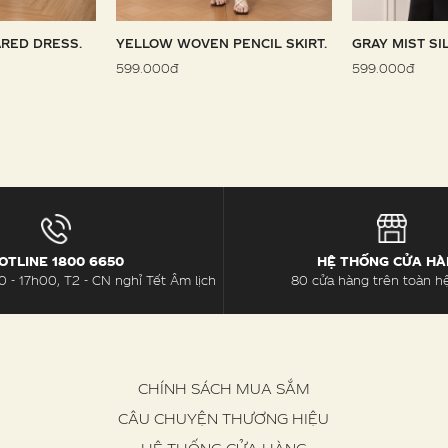
RED DRESS.
YELLOW WOVEN PENCIL SKIRT.
GRAY MIST SI
599.000đ
599.000đ
OTLINE 1800 6650
HỆ THỐNG CỬA H
 - 17h00, T2 - CN nghỉ Tết Âm lịch
80 cửa hàng trên toàn h
CHÍNH SÁCH MUA SẮM
CÂU CHUYỆN THƯƠNG HIỆU