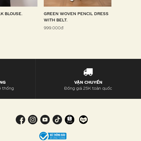
LK BLOUSE.
GREEN WOVEN PENCIL DRESS
SKY WOVE
WITH BELT.
1.099.000đ
999.000đ
ÀNG
VẬN CHUYỂN
ệ thống
Đồng giá 25K toàn quốc