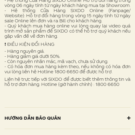
- Hệ thống Cửa Hàng SIXDO Offline: Hỗ trợ đổi hàng trong
vòng 06 ngày tính từ ngày khách hàng mua tại Showroom.
- Hệ thống Cửa Hàng SIXDO Online (Fanpage/
Website): Hỗ trợ đổi hàng trong vòng 15 ngày tính từ ngày
sale Online lên đơn và ra Bill cho khách hàng.
- Quý khách mua hàng online vui lòng quay lại video quá
trình mở sản phẩm để SIXDO có thể hỗ trợ quý khách nếu
gặp vấn đề về đơn hàng.
❗ ️ĐIỀU KIỆN ĐỔI HÀNG
- Hàng nguyên giá.
- Hàng giảm giá dưới 50%.
- Còn nguyên nhãn mác, mã vạch, chưa sử dụng.
- Có hóa đơn mua hàng kèm theo, nếu không có hóa đơn
vui lòng liên hệ Hotline 1800 6650 để được hỗ trợ.
Liên hệ trực tiếp với SIXDO để được biết thêm thông tin và
hỗ trợ đơn hàng. Hotline (giờ hành chính) : 1800 6650
HƯỚNG DẪN BẢO QUẢN