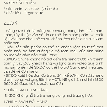
MÔ TẢ SẢN PHẨM
* Sản phẩm :ÁO SƠMI (CỔ ĐỨC)
* Chất liệu : Organza-Tơ
⚠️LƯU Ý
- Bảng size trên là bảng size chung mang tính chất tham
khảo, tùy thuộc vào số đo cơ thể, form sản phẩm và chất
liệu vải khác nhau sẽ có sự chênh lệch nhất định từ 1-2cm
hoặc hơn.
- Màu sắc sản phẩm có thể sẽ chênh lệch thực tế một
phần nhỏ, do ảnh hưởng về độ lệch màu của ánh sáng
nhưng vẫn đảm bảo chất lượng.
- SIXDO Online không hỗ trợ kiểm tra hàng trước khi thanh
toán vì vậy Quý khách hàng vui lòng quay video quá trình
mở sản phẩm để SIXDO có thể hỗ trợ Quý khách nếu gặp
vấn đề về đơn hàng
- SIXDO xuất hóa đơn đỏ trong 24h kể từ khi đơn đặt hàng
thành công. Vui lòng liên hệ HOTLINE giờ hành chính: 1800
6650 để được hỗ trợ xuất hóa đơn
❗️ CHÍNH SÁCH TRẢ HÀNG
SIXDO Không hỗ trợ trả hàng trong mọi trường hợp.
❗️ CHÍNH SÁCH ĐỔI HÀNG