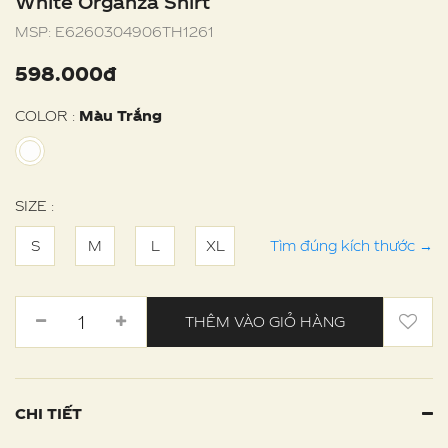
White Organza Shirt
MSP:
E6260304906TH1261
598.000đ
COLOR :
Màu Trắng
SIZE :
S
M
L
XL
Tìm đúng kích thước
→
THÊM VÀO GIỎ HÀNG
CHI TIẾT