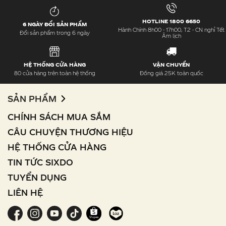
HOTLINE 1800 6650
6 NGÀY ĐỔI SẢN PHẨM
Hành Chính 8h00 - 17h00, T2 - CN nghỉ Tết
Đổi sản phẩm trong 6 ngày
Âm lịch
HỆ THỐNG CỬA HÀNG
VẬN CHUYỂN
80 cửa hàng trên toàn hệ thống
Đồng giá 25K toàn quốc
SẢN PHẨM
CHÍNH SÁCH MUA SẮM
CÂU CHUYỆN THƯƠNG HIỆU
HỆ THỐNG CỬA HÀNG
TIN TỨC SIXDO
TUYỂN DỤNG
LIÊN HỆ