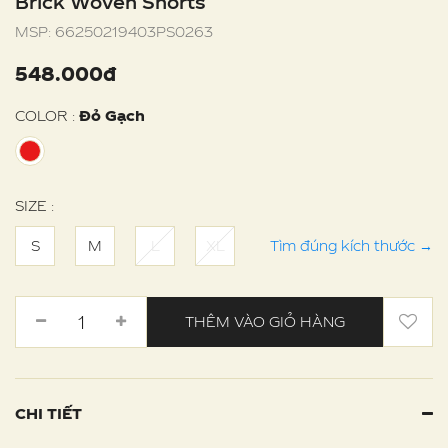
Brick Woven Shorts
MSP:
66250219403PS0263
548.000đ
COLOR :
Đỏ Gạch
SIZE :
S
M
L
XL
Tìm đúng kích thước
→
THÊM VÀO GIỎ HÀNG
CHI TIẾT