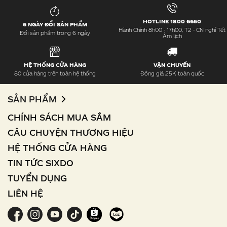
HOTLINE 1800 6650
6 NGÀY ĐỔI SẢN PHẨM
Hành Chính 8h00 - 17h00, T2 - CN nghỉ Tết
Đổi sản phẩm trong 6 ngày
Âm lịch
HỆ THỐNG CỬA HÀNG
VẬN CHUYỂN
80 cửa hàng trên toàn hệ thống
Đồng giá 25K toàn quốc
SẢN PHẨM
CHÍNH SÁCH MUA SẮM
CÂU CHUYỆN THƯƠNG HIỆU
HỆ THỐNG CỬA HÀNG
TIN TỨC SIXDO
TUYỂN DỤNG
LIÊN HỆ