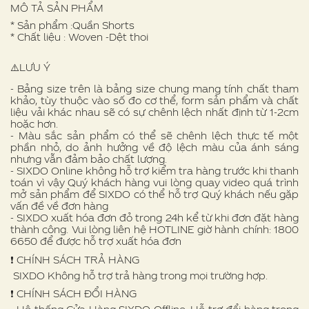
MÔ TẢ SẢN PHẨM
* Sản phẩm :Quần Shorts
* Chất liệu : Woven -Dệt thoi
⚠️LƯU Ý
- Bảng size trên là bảng size chung mang tính chất tham
khảo, tùy thuộc vào số đo cơ thể, form sản phẩm và chất
liệu vải khác nhau sẽ có sự chênh lệch nhất định từ 1-2cm
hoặc hơn.
- Màu sắc sản phẩm có thể sẽ chênh lệch thực tế một
phần nhỏ, do ảnh hưởng về độ lệch màu của ánh sáng
nhưng vẫn đảm bảo chất lượng.
- SIXDO Online không hỗ trợ kiểm tra hàng trước khi thanh
toán vì vậy Quý khách hàng vui lòng quay video quá trình
mở sản phẩm để SIXDO có thể hỗ trợ Quý khách nếu gặp
vấn đề về đơn hàng
- SIXDO xuất hóa đơn đỏ trong 24h kể từ khi đơn đặt hàng
thành công. Vui lòng liên hệ HOTLINE giờ hành chính: 1800
6650 để được hỗ trợ xuất hóa đơn
❗️ CHÍNH SÁCH TRẢ HÀNG
SIXDO Không hỗ trợ trả hàng trong mọi trường hợp.
❗️ CHÍNH SÁCH ĐỔI HÀNG