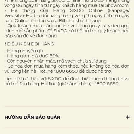
- Hệ thống Cửa Hàng SIXDO Offline: Hỗ trợ đổi hàng trong
vòng 06 ngày tính từ ngày khách hàng mua tại Showroom.
- Hệ thống Cửa Hàng SIXDO Online (Fanpage/
Website): Hỗ trợ đổi hàng trong vòng 15 ngày tính từ ngày
sale Online lên đơn và ra Bill cho khách hàng.
- Quý khách mua hàng online vui lòng quay lại video quá
trình mở sản phẩm để SIXDO có thể hỗ trợ quý khách nếu
gặp vấn đề về đơn hàng.
❗ ️ĐIỀU KIỆN ĐỔI HÀNG
- Hàng nguyên giá.
- Hàng giảm giá dưới 50%.
- Còn nguyên nhãn mác, mã vạch, chưa sử dụng.
- Có hóa đơn mua hàng kèm theo, nếu không có hóa đơn
vui lòng liên hệ Hotline 1800 6650 để được hỗ trợ.
Liên hệ trực tiếp với SIXDO để được biết thêm thông tin và
hỗ trợ đơn hàng. Hotline (giờ hành chính) : 1800 6650
HƯỚNG DẪN BẢO QUẢN