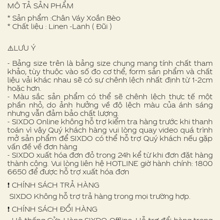
MÔ TẢ SẢN PHẨM
* Sản phẩm :Chân Váy Xoắn Bèo
* Chất liệu : Linen -Lanh ( Đũi )
⚠️LƯU Ý
- Bảng size trên là bảng size chung mang tính chất tham
khảo, tùy thuộc vào số đo cơ thể, form sản phẩm và chất
liệu vải khác nhau sẽ có sự chênh lệch nhất định từ 1-2cm
hoặc hơn.
- Màu sắc sản phẩm có thể sẽ chênh lệch thực tế một
phần nhỏ, do ảnh hưởng về độ lệch màu của ánh sáng
nhưng vẫn đảm bảo chất lượng.
- SIXDO Online không hỗ trợ kiểm tra hàng trước khi thanh
toán vì vậy Quý khách hàng vui lòng quay video quá trình
mở sản phẩm để SIXDO có thể hỗ trợ Quý khách nếu gặp
vấn đề về đơn hàng
- SIXDO xuất hóa đơn đỏ trong 24h kể từ khi đơn đặt hàng
thành công. Vui lòng liên hệ HOTLINE giờ hành chính: 1800
6650 để được hỗ trợ xuất hóa đơn
❗️ CHÍNH SÁCH TRẢ HÀNG
SIXDO Không hỗ trợ trả hàng trong mọi trường hợp.
❗️ CHÍNH SÁCH ĐỔI HÀNG