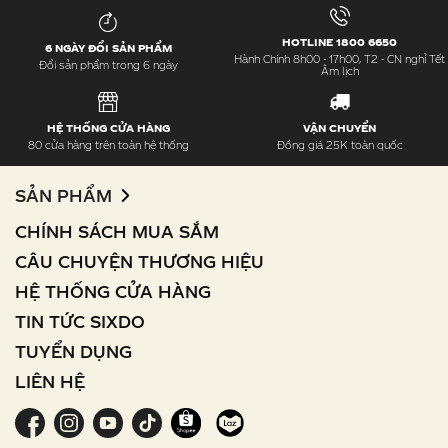
HOTLINE 1800 6650
6 NGÀY ĐỔI SẢN PHẨM
Hành Chính 8h00 - 17h00, T2 - CN nghỉ Tết
Đổi sản phẩm trong 6 ngày
Âm lịch
HỆ THỐNG CỬA HÀNG
VẬN CHUYỂN
80 cửa hàng trên toàn hệ thống
Đồng giá 25K toàn quốc
SẢN PHẨM
CHÍNH SÁCH MUA SẮM
CÂU CHUYỆN THƯƠNG HIỆU
HỆ THỐNG CỬA HÀNG
TIN TỨC SIXDO
TUYỂN DỤNG
LIÊN HỆ