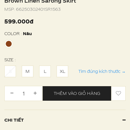
Brown Linen Sarong Skirt
MSP:
66250302401SR1563
599.000đ
COLOR :
Nâu
SIZE :
S
M
L
XL
Tìm đúng kích thước
→
THÊM VÀO GIỎ HÀNG
CHI TIẾT