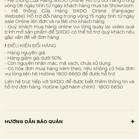
- Hệ thống Cửa Hàng SIXDO Offline: Hỗ trợ đổi hàng trong
vòng 06 ngày tính từ ngày khách hàng mua tại Showroom.
- Hệ thống Cửa Hàng SIXDO Online (Fanpage/
Website): Hỗ trợ đổi hàng trong vòng 15 ngày tính từ ngày
sale Online lên đơn và ra Bill cho khách hàng.
- Quý khách mua hàng online vui lòng quay lại video quá
trình mở sản phẩm để SIXDO có thể hỗ trợ quý khách nếu
gặp vấn đề về đơn hàng.
❗ ️ĐIỀU KIỆN ĐỔI HÀNG
- Hàng nguyên giá.
- Hàng giảm giá dưới 50%.
- Còn nguyên nhãn mác, mã vạch, chưa sử dụng.
- Có hóa đơn mua hàng kèm theo, nếu không có hóa đơn
vui lòng liên hệ Hotline 1800 6650 để được hỗ trợ.
Liên hệ trực tiếp với SIXDO để được biết thêm thông tin và
hỗ trợ đơn hàng. Hotline (giờ hành chính) : 1800 6650
HƯỚNG DẪN BẢO QUẢN