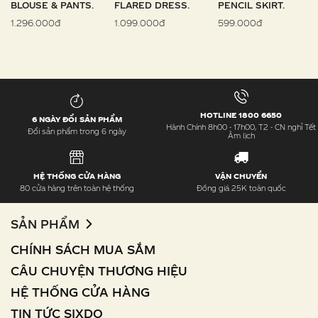
BLOUSE & PANTS.
FLARED DRESS.
PENCIL SKIRT.
1.296.000đ
1.099.000đ
599.000đ
HOTLINE 1800 6650
6 NGÀY ĐỔI SẢN PHẨM
Hành Chính 8h00 - 17h00, T2 - CN nghỉ Tết
Đổi sản phẩm trong 6 ngày
Âm lịch
HỆ THỐNG CỬA HÀNG
VẬN CHUYỂN
80 cửa hàng trên toàn hệ thống
Đồng giá 25K toàn quốc
SẢN PHẨM
CHÍNH SÁCH MUA SẮM
CÂU CHUYỆN THƯƠNG HIỆU
HỆ THỐNG CỬA HÀNG
TIN TỨC SIXDO