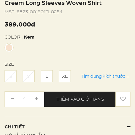
Cream Long Sleeves Woven Shirt
MSP:
68231001901TL0254
389.000đ
COLOR :
Kem
SIZE :
S
M
L
XL
Tìm đúng kích thước
→
THÊM VÀO GIỎ HÀNG
CHI TIẾT