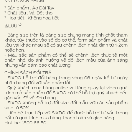
MÔ TẢ SẢN PHẨM
* Sản phẩm : Áo Dài Tay
* Chất liệu : Vải Dệt thoi
* Hoạ tiết : Không hoạ tiết
⚠️LƯU Ý
- Bảng size trên là bảng size chung mang tính chất tham
khảo, tùy thuộc vào số đo cơ thể, form sản phẩm và chất
liệu vải khác nhau sẽ có sự chênh lệch nhất định từ 1-2cm
hoặc hơn.
- Màu sắc sản phẩm có thể sẽ chênh lệch thực tế một
phần nhỏ, do ảnh hưởng về độ lệch màu của ánh sáng
nhưng vẫn đảm bảo chất lượng.
CHÍNH SÁCH ĐỔI TRẢ
- SIXDO hỗ trợ đổi hàng trong vòng 06 ngày kể từ ngày
nhận hàng đối với sản phẩm lỗi
- Quý khách mua hàng online vui lòng quay lại video quá
trình mở sản phẩm để SIXDO có thể hỗ trợ quý khách nếu
gặp vấn đề về đơn hàng.
- SIXDO không hỗ trợ đổi size đổi mẫu với các sản phẩm
sale từ 50%.
- Liên hệ trực tiếp với SIXDO để được hỗ trợ tư vấn trong
bất cứ quá trình mua hàng, thanh toán và giao hàng.
Hotline: 1800 66 50