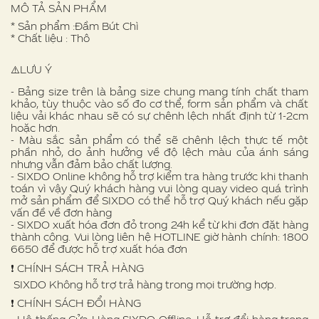
MÔ TẢ SẢN PHẨM
* Sản phẩm :Đầm Bút Chì
* Chất liệu : Thô
⚠️LƯU Ý
- Bảng size trên là bảng size chung mang tính chất tham
khảo, tùy thuộc vào số đo cơ thể, form sản phẩm và chất
liệu vải khác nhau sẽ có sự chênh lệch nhất định từ 1-2cm
hoặc hơn.
- Màu sắc sản phẩm có thể sẽ chênh lệch thực tế một
phần nhỏ, do ảnh hưởng về độ lệch màu của ánh sáng
nhưng vẫn đảm bảo chất lượng.
- SIXDO Online không hỗ trợ kiểm tra hàng trước khi thanh
toán vì vậy Quý khách hàng vui lòng quay video quá trình
mở sản phẩm để SIXDO có thể hỗ trợ Quý khách nếu gặp
vấn đề về đơn hàng
- SIXDO xuất hóa đơn đỏ trong 24h kể từ khi đơn đặt hàng
thành công. Vui lòng liên hệ HOTLINE giờ hành chính: 1800
6650 để được hỗ trợ xuất hóa đơn
❗️ CHÍNH SÁCH TRẢ HÀNG
SIXDO Không hỗ trợ trả hàng trong mọi trường hợp.
❗️ CHÍNH SÁCH ĐỔI HÀNG