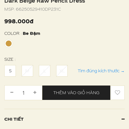
Dark Beige Raw Pencil Dress
MSP:
66250529410DP231C
998.000đ
COLOR :
Be Đậm
SIZE :
S
M
L
XL
Tìm đúng kích thước
→
THÊM VÀO GIỎ HÀNG
CHI TIẾT