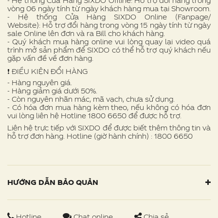
- Hệ thống Cửa Hàng SIXDO Offline: Hỗ trợ đổi hàng trong
vòng 06 ngày tính từ ngày khách hàng mua tại Showroom.
- Hệ thống Cửa Hàng SIXDO Online (Fanpage/
Website): Hỗ trợ đổi hàng trong vòng 15 ngày tính từ ngày
sale Online lên đơn và ra Bill cho khách hàng.
- Quý khách mua hàng online vui lòng quay lại video quá
trình mở sản phẩm để SIXDO có thể hỗ trợ quý khách nếu
gặp vấn đề về đơn hàng.
❗ ️ĐIỀU KIỆN ĐỔI HÀNG
- Hàng nguyên giá.
- Hàng giảm giá dưới 50%.
- Còn nguyên nhãn mác, mã vạch, chưa sử dụng.
- Có hóa đơn mua hàng kèm theo, nếu không có hóa đơn
vui lòng liên hệ Hotline 1800 6650 để được hỗ trợ.
Liên hệ trực tiếp với SIXDO để được biết thêm thông tin và
hỗ trợ đơn hàng. Hotline (giờ hành chính) : 1800 6650
HƯỚNG DẪN BẢO QUẢN
Hotline
Chat online
Chia sẻ