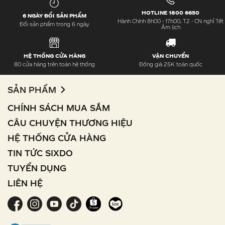
HOTLINE 1800 6650
6 NGÀY ĐỔI SẢN PHẨM
Hành Chính 8h00 - 17h00, T2 - CN nghỉ Tết
Đổi sản phẩm trong 6 ngày
Âm lịch
HỆ THỐNG CỬA HÀNG
VẬN CHUYỂN
80 cửa hàng trên toàn hệ thống
Đồng giá 25K toàn quốc
SẢN PHẨM
CHÍNH SÁCH MUA SẮM
CÂU CHUYỆN THƯƠNG HIỆU
HỆ THỐNG CỬA HÀNG
TIN TỨC SIXDO
TUYỂN DỤNG
LIÊN HỆ