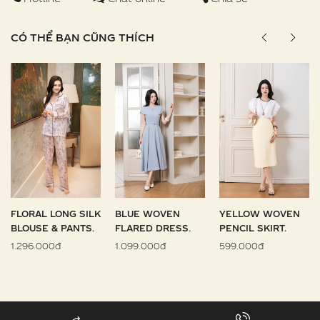
CÓ THỂ BẠN CŨNG THÍCH
FLORAL LONG SILK
BLUE WOVEN
YELLOW WOVEN
BLOUSE & PANTS.
FLARED DRESS.
PENCIL SKIRT.
1.296.000đ
1.099.000đ
599.000đ