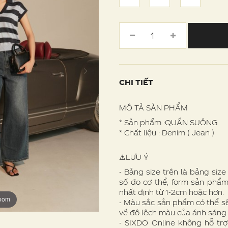
CHI TIẾT
MÔ TẢ SẢN PHẨM
* Sản phẩm :QUẦN SUÔNG
* Chất liệu : Denim ( Jean )
⚠️LƯU Ý
- Bảng size trên là bảng siz
số đo cơ thể, form sản phẩm
nhất định từ 1-2cm hoặc hơn.
zoom
zoom
zoom
zoom
zoom
zoom
zoom
zoom
zoom
zoom
- Màu sắc sản phẩm có thể s
về độ lệch màu của ánh sáng
- SIXDO Online không hỗ trợ