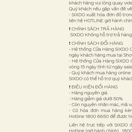
khách hàng vui lòng quay vid
Quý khách nếu gặp vấn đề v
- SIXDO xuất hóa đơn đỏ trong
liên hệ HOTLINE giờ hành chí
❗️ CHÍNH SÁCH TRẢ HÀNG
SIXDO Không hỗ trợ trả hàng 
❗️ CHÍNH SÁCH ĐỔI HÀNG
- Hệ thống Cửa Hàng SIXDO Off
ngày khách hàng mua tại Sh
- Hệ thống Cửa Hàng SIXDO O
vòng 15 ngày tính từ ngày sale
- Quý khách mua hàng online 
SIXDO có thể hỗ trợ quý khác
❗ ️ĐIỀU KIỆN ĐỔI HÀNG
- Hàng nguyên giá.
- Hàng giảm giá dưới 50%.
- Còn nguyên nhãn mác, mã v
- Có hóa đơn mua hàng kèm 
Hotline 1800 6650 để được hỗ
Liên hệ trực tiếp với SIXDO 
Hotline (giờ hành chính) : 18