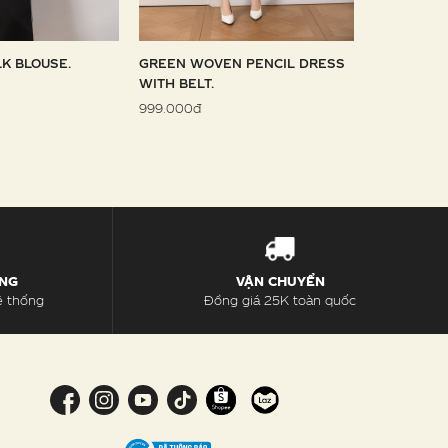
LK BLOUSE.
GREEN WOVEN PENCIL DRESS
SKY WOVE
WITH BELT.
1.099.000đ
999.000đ
ÀNG
VẬN CHUYỂN
ệ thống
Đồng giá 25K toàn quốc