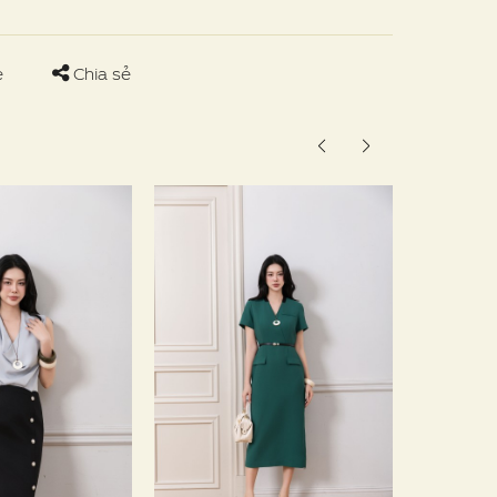
e
Chia sẻ