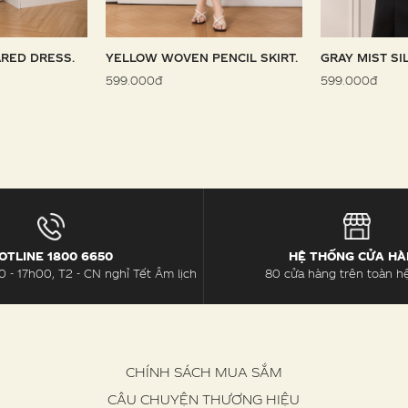
RED DRESS.
YELLOW WOVEN PENCIL SKIRT.
GRAY MIST SI
599.000đ
599.000đ
OTLINE 1800 6650
HỆ THỐNG CỬA H
 - 17h00, T2 - CN nghỉ Tết Âm lịch
80 cửa hàng trên toàn h
CHÍNH SÁCH MUA SẮM
CÂU CHUYỆN THƯƠNG HIỆU