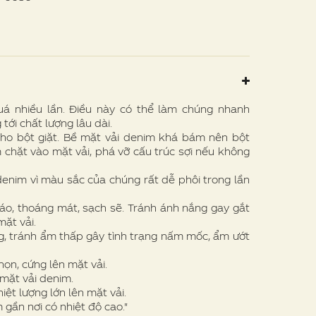
 nhiều lần. Điều này có thể làm chúng nhanh
ới chất lượng lâu dài.
ho bột giặt. Bề mặt vải denim khá bám nên bột
 chặt vào mặt vải, phá vỡ cấu trúc sợi nếu không
enim vì màu sắc của chúng rất dễ phôi trong lần
áo, thoáng mát, sạch sẽ. Tránh ánh nắng gay gắt
mặt vải.
, tránh ẩm thấp gây tình trạng nấm mốc, ẩm ướt
n, cứng lên mặt vải.
mặt vải denim.
iệt lượng lớn lên mặt vải.
ần nơi có nhiệt độ cao."