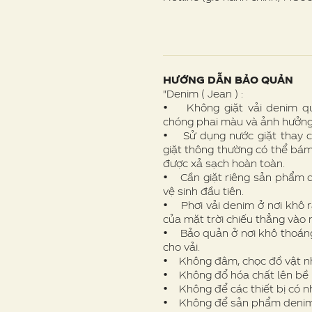
HƯỚNG DẪN BẢO QUẢN
"Denim ( Jean ) :
• Không giặt vải denim quá
chóng phai màu và ảnh hưởng t
• Sử dụng nước giặt thay c
giặt thông thường có thể bám
được xả sạch hoàn toàn.
• Cần giặt riêng sản phẩm d
vệ sinh đầu tiên.
• Phơi vải denim ở nơi khô r
của mặt trời chiếu thẳng vào 
• Bảo quản ở nơi khô thoáng
cho vải.
• Không đâm, chọc đồ vật nhọ
• Không đổ hóa chất lên bề 
• Không để các thiết bị có nh
• Không để sản phẩm denim g