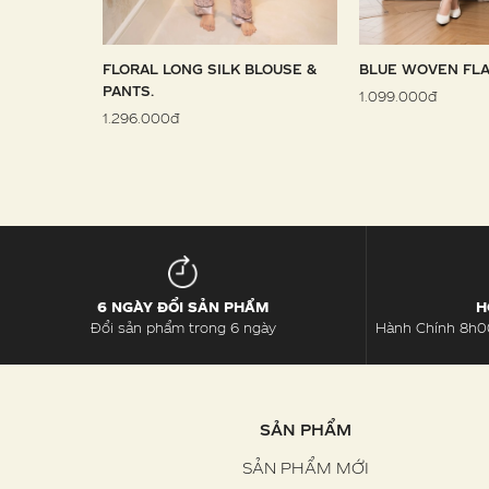
 SARONG
FLORAL LONG SILK BLOUSE &
BLUE WOVEN FLA
PANTS.
1.099.000đ
1.296.000đ
6 NGÀY ĐỔI SẢN PHẨM
H
Đổi sản phẩm trong 6 ngày
Hành Chính 8h00
SẢN PHẨM
SẢN PHẨM MỚI