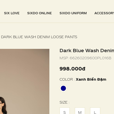
SIX LOVE
SIXDO ONLINE
SIXDO UNIFORM
ACCESSOR
DARK BLUE WASH DENIM LOOSE PANTS
Dark Blue Wash Deni
MSP:
66260209600PL016B
998.000đ
COLOR :
Xanh Biển Đậm
SIZE :
S
M
L