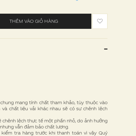
THÊM VÀO GIỎ HÀNG
e chung mang tính chất tham khảo, tùy thuộc vào
 và chất liệu vải khác nhau sẽ có sự chênh lệch
ẽ chênh lệch thực tế một phần nhỏ, do ảnh hưởng
 nhưng vẫn đảm bảo chất lượng.
 kiểm tra hàng trước khi thanh toán vì vậy Quý