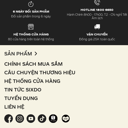
HOTLINE 1800 6650
6 NGÀY ĐỔI SẢN PHẨM
Hành Chính 8h00 - 17h00, T2 - CN nghỉ Tết
Đổi sản phẩm trong 6 ngày
Âm lịch
HỆ THỐNG CỬA HÀNG
VẬN CHUYỂN
80 cửa hàng trên toàn hệ thống
Đồng giá 25K toàn quốc
SẢN PHẨM
CHÍNH SÁCH MUA SẮM
CÂU CHUYỆN THƯƠNG HIỆU
HỆ THỐNG CỬA HÀNG
TIN TỨC SIXDO
TUYỂN DỤNG
LIÊN HỆ