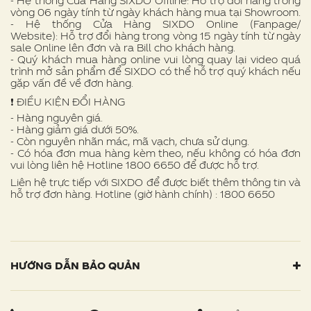
- Hệ thống Cửa Hàng SIXDO Offline: Hỗ trợ đổi hàng trong
vòng 06 ngày tính từ ngày khách hàng mua tại Showroom.
- Hệ thống Cửa Hàng SIXDO Online (Fanpage/
Website): Hỗ trợ đổi hàng trong vòng 15 ngày tính từ ngày
sale Online lên đơn và ra Bill cho khách hàng.
- Quý khách mua hàng online vui lòng quay lại video quá
trình mở sản phẩm để SIXDO có thể hỗ trợ quý khách nếu
gặp vấn đề về đơn hàng.
❗ ️ĐIỀU KIỆN ĐỔI HÀNG
- Hàng nguyên giá.
- Hàng giảm giá dưới 50%.
- Còn nguyên nhãn mác, mã vạch, chưa sử dụng.
- Có hóa đơn mua hàng kèm theo, nếu không có hóa đơn
vui lòng liên hệ Hotline 1800 6650 để được hỗ trợ.
Liên hệ trực tiếp với SIXDO để được biết thêm thông tin và
hỗ trợ đơn hàng. Hotline (giờ hành chính) : 1800 6650
HƯỚNG DẪN BẢO QUẢN