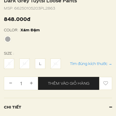
Dark Grey Tuytsi Loose Pants
MSP:
66250105203PL2863
848.000đ
COLOR :
Xám Đậm
SIZE :
S
M
L
XL
Tìm đúng kích thước
→
THÊM VÀO GIỎ HÀNG
CHI TIẾT