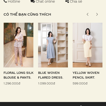
Hotline
Chat online
Chia sẻ
CÓ THỂ BẠN CŨNG THÍCH
FLORAL LONG SILK
BLUE WOVEN
YELLOW WOVEN
BLOUSE & PANTS.
FLARED DRESS.
PENCIL SKIRT.
1.296.000đ
1.099.000đ
599.000đ