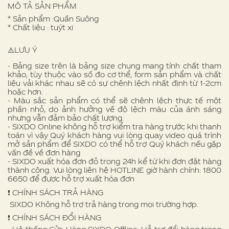
MÔ TẢ SẢN PHẨM
* Sản phẩm :Quần Suông
* Chất liệu : tuýt xi
⚠️LƯU Ý
- Bảng size trên là bảng size chung mang tính chất tham
khảo, tùy thuộc vào số đo cơ thể, form sản phẩm và chất
liệu vải khác nhau sẽ có sự chênh lệch nhất định từ 1-2cm
hoặc hơn.
- Màu sắc sản phẩm có thể sẽ chênh lệch thực tế một
phần nhỏ, do ảnh hưởng về độ lệch màu của ánh sáng
nhưng vẫn đảm bảo chất lượng.
- SIXDO Online không hỗ trợ kiểm tra hàng trước khi thanh
toán vì vậy Quý khách hàng vui lòng quay video quá trình
mở sản phẩm để SIXDO có thể hỗ trợ Quý khách nếu gặp
vấn đề về đơn hàng
- SIXDO xuất hóa đơn đỏ trong 24h kể từ khi đơn đặt hàng
thành công. Vui lòng liên hệ HOTLINE giờ hành chính: 1800
6650 để được hỗ trợ xuất hóa đơn
❗️ CHÍNH SÁCH TRẢ HÀNG
SIXDO Không hỗ trợ trả hàng trong mọi trường hợp.
❗️ CHÍNH SÁCH ĐỔI HÀNG