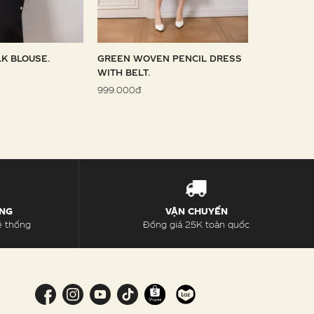
LK BLOUSE.
GREEN WOVEN PENCIL DRESS
SKY WOVE
WITH BELT.
1.099.000đ
999.000đ
ÀNG
VẬN CHUYỂN
ệ thống
Đồng giá 25K toàn quốc