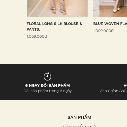
 SARONG
FLORAL LONG SILK BLOUSE &
BLUE WOVEN FLA
PANTS.
1.099.000đ
1.069.000đ
6 NGÀY ĐỔI SẢN PHẨM
H
Đổi sản phẩm trong 6 ngày
Hành Chính 8h00
SẢN PHẨM