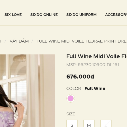
SIX LOVE
SIXDO ONLINE
SIXDO UNIFORM
ACCESSOR
T
VÁY ĐẦM
FULL WINE MIDI VOILE FLORAL PRINT DRE
Full Wine Midi Voile Fl
MSP:
66230409001DI1161
676.000đ
COLOR :
Full Wine
SIZE :
S
M
L