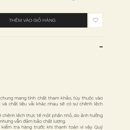
THÊM VÀO GIỎ HÀNG
e chung mang tính chất tham khảo, tùy thuộc vào
 và chất liệu vải khác nhau sẽ có sự chênh lệch
ẽ chênh lệch thực tế một phần nhỏ, do ảnh hưởng
 nhưng vẫn đảm bảo chất lượng.
 kiểm tra hàng trước khi thanh toán vì vậy Quý