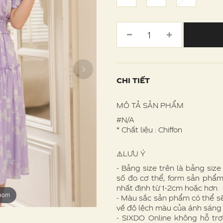
CHI TIẾT
MÔ TẢ SẢN PHẨM
#N/A
* Chất liệu : Chiffon
⚠️LƯU Ý
- Bảng size trên là bảng siz
số đo cơ thể, form sản phẩm
nhất định từ 1-2cm hoặc hơn.
zoom
zoom
zoom
zoom
zoom
zoom
zoom
- Màu sắc sản phẩm có thể s
về độ lệch màu của ánh sáng
- SIXDO Online không hỗ trợ