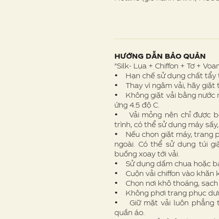
HƯỚNG DẪN BẢO QUẢN
"Silk- Lụa + Chiffon + Tơ + Voan
• Hạn chế sử dụng chất tẩy t
• Thay vì ngâm vải, hãy giặt 
• Không giặt vải bằng nước n
ứng 4.5 độ C.
• Vải mỏng nên chỉ được bó
trình, có thể sử dụng máy sấy
• Nếu chọn giặt máy, trang p
ngoài. Có thể sử dụng túi g
buồng xoay tới vải.
• Sử dụng dấm chua hoặc bak
• Cuộn vải chiffon vào khăn k
• Chọn nơi khô thoáng, sạch 
• Không phơi trang phục dưới
• Giữ mặt vải luôn phẳng t
quần áo.