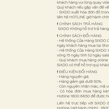
khách hàng vui lòng quay vid
Quý khách nếu gặp vấn đề v
- SIXDO xuất hóa đơn đỏ trong
liên hệ HOTLINE giờ hành chí
❗️ CHÍNH SÁCH TRẢ HÀNG
SIXDO Không hỗ trợ trả hàng 
❗️ CHÍNH SÁCH ĐỔI HÀNG
- Hệ thống Cửa Hàng SIXDO Off
ngày khách hàng mua tại Sh
- Hệ thống Cửa Hàng SIXDO O
vòng 15 ngày tính từ ngày sale
- Quý khách mua hàng online 
SIXDO có thể hỗ trợ quý khác
❗ ️ĐIỀU KIỆN ĐỔI HÀNG
- Hàng nguyên giá.
- Hàng giảm giá dưới 50%.
- Còn nguyên nhãn mác, mã v
- Có hóa đơn mua hàng kèm 
Hotline 1800 6650 để được hỗ
Liên hệ trực tiếp với SIXDO 
Hotline (giờ hành chính) : 18