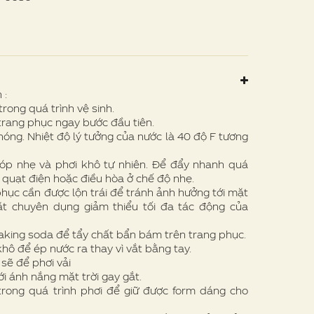
 :
rong quá trình vệ sinh.
trang phục ngay bước đầu tiên.
óng. Nhiệt độ lý tưởng của nước là 40 độ F tương
p nhẹ và phơi khô tự nhiên. Để đẩy nhanh quá
, quạt điện hoặc điều hòa ở chế độ nhẹ.
hục cần được lộn trái để tránh ảnh hưởng tới mặt
iặt chuyên dụng giảm thiểu tối đa tác động của
ing soda để tẩy chất bẩn bám trên trang phục.
hô để ép nước ra thay vì vắt bằng tay.
sẽ để phơi vải
 ánh nắng mặt trời gay gắt.
rong quá trình phơi để giữ được form dáng cho