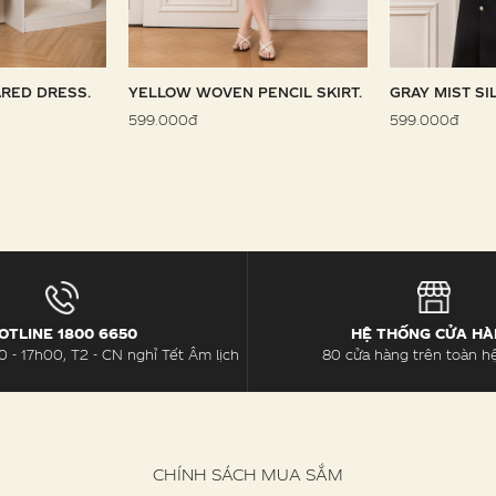
RED DRESS.
YELLOW WOVEN PENCIL SKIRT.
GRAY MIST SI
599.000đ
599.000đ
OTLINE 1800 6650
HỆ THỐNG CỬA H
 - 17h00, T2 - CN nghỉ Tết Âm lịch
80 cửa hàng trên toàn h
CHÍNH SÁCH MUA SẮM