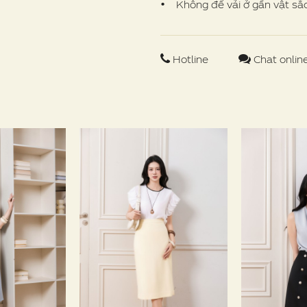
• Không để vải ở gần vật sắc 
Hotline
Chat onlin