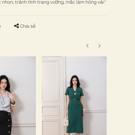
nhọn, tránh tình trạng vướng, mắc làm hỏng vải."
e
Chia sẻ