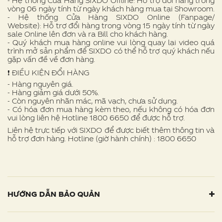
- Hệ thống Cửa Hàng SIXDO Offline: Hỗ trợ đổi hàng trong
vòng 06 ngày tính từ ngày khách hàng mua tại Showroom.
- Hệ thống Cửa Hàng SIXDO Online (Fanpage/
Website): Hỗ trợ đổi hàng trong vòng 15 ngày tính từ ngày
sale Online lên đơn và ra Bill cho khách hàng.
- Quý khách mua hàng online vui lòng quay lại video quá
trình mở sản phẩm để SIXDO có thể hỗ trợ quý khách nếu
gặp vấn đề về đơn hàng.
❗ ️ĐIỀU KIỆN ĐỔI HÀNG
- Hàng nguyên giá.
- Hàng giảm giá dưới 50%.
- Còn nguyên nhãn mác, mã vạch, chưa sử dụng.
- Có hóa đơn mua hàng kèm theo, nếu không có hóa đơn
vui lòng liên hệ Hotline 1800 6650 để được hỗ trợ.
Liên hệ trực tiếp với SIXDO để được biết thêm thông tin và
hỗ trợ đơn hàng. Hotline (giờ hành chính) : 1800 6650
HƯỚNG DẪN BẢO QUẢN