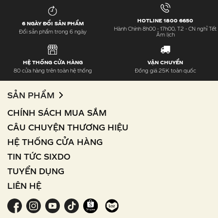
HOTLINE 1800 6650
6 NGÀY ĐỔI SẢN PHẨM
Hành Chính 8h00 - 17h00, T2 - CN nghỉ Tết
Đổi sản phẩm trong 6 ngày
Âm lịch
HỆ THỐNG CỬA HÀNG
VẬN CHUYỂN
80 cửa hàng trên toàn hệ thống
Đồng giá 25K toàn quốc
SẢN PHẨM
CHÍNH SÁCH MUA SẮM
CÂU CHUYỆN THƯƠNG HIỆU
HỆ THỐNG CỬA HÀNG
TIN TỨC SIXDO
TUYỂN DỤNG
LIÊN HỆ