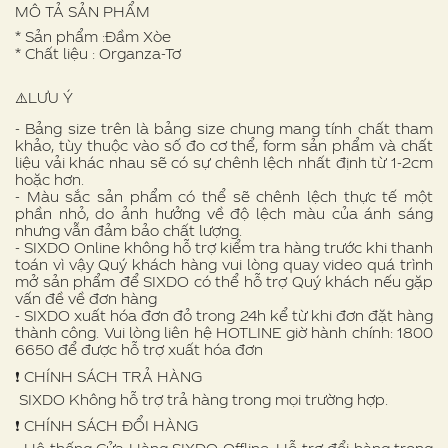
MÔ TẢ SẢN PHẨM
* Sản phẩm :Đầm Xòe
* Chất liệu : Organza-Tơ
⚠️LƯU Ý
- Bảng size trên là bảng size chung mang tính chất tham
khảo, tùy thuộc vào số đo cơ thể, form sản phẩm và chất
liệu vải khác nhau sẽ có sự chênh lệch nhất định từ 1-2cm
hoặc hơn.
- Màu sắc sản phẩm có thể sẽ chênh lệch thực tế một
phần nhỏ, do ảnh hưởng về độ lệch màu của ánh sáng
nhưng vẫn đảm bảo chất lượng.
- SIXDO Online không hỗ trợ kiểm tra hàng trước khi thanh
toán vì vậy Quý khách hàng vui lòng quay video quá trình
mở sản phẩm để SIXDO có thể hỗ trợ Quý khách nếu gặp
vấn đề về đơn hàng
- SIXDO xuất hóa đơn đỏ trong 24h kể từ khi đơn đặt hàng
thành công. Vui lòng liên hệ HOTLINE giờ hành chính: 1800
6650 để được hỗ trợ xuất hóa đơn
❗️ CHÍNH SÁCH TRẢ HÀNG
SIXDO Không hỗ trợ trả hàng trong mọi trường hợp.
❗️ CHÍNH SÁCH ĐỔI HÀNG