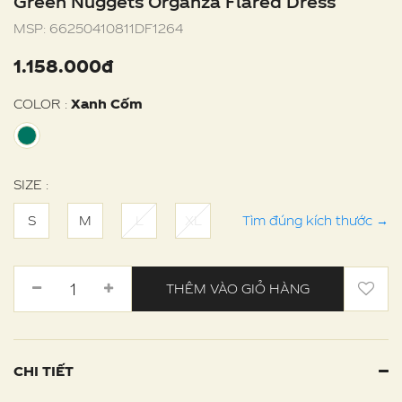
Green Nuggets Organza Flared Dress
MSP:
66250410811DF1264
1.158.000đ
COLOR :
Xanh Cốm
SIZE :
S
M
L
XL
Tìm đúng kích thước
→
THÊM VÀO GIỎ HÀNG
CHI TIẾT