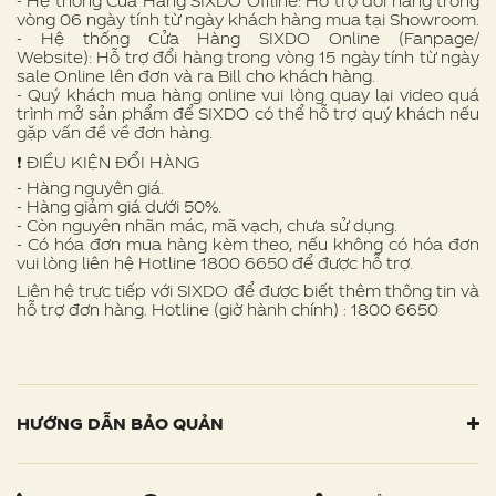
- Hệ thống Cửa Hàng SIXDO Offline: Hỗ trợ đổi hàng trong
vòng 06 ngày tính từ ngày khách hàng mua tại Showroom.
- Hệ thống Cửa Hàng SIXDO Online (Fanpage/
Website): Hỗ trợ đổi hàng trong vòng 15 ngày tính từ ngày
sale Online lên đơn và ra Bill cho khách hàng.
- Quý khách mua hàng online vui lòng quay lại video quá
trình mở sản phẩm để SIXDO có thể hỗ trợ quý khách nếu
gặp vấn đề về đơn hàng.
❗ ️ĐIỀU KIỆN ĐỔI HÀNG
- Hàng nguyên giá.
- Hàng giảm giá dưới 50%.
- Còn nguyên nhãn mác, mã vạch, chưa sử dụng.
- Có hóa đơn mua hàng kèm theo, nếu không có hóa đơn
vui lòng liên hệ Hotline 1800 6650 để được hỗ trợ.
Liên hệ trực tiếp với SIXDO để được biết thêm thông tin và
hỗ trợ đơn hàng. Hotline (giờ hành chính) : 1800 6650
HƯỚNG DẪN BẢO QUẢN