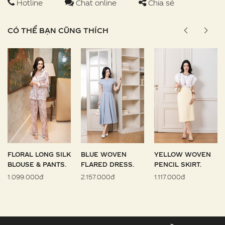
Hotline
Chat online
Chia sẻ
CÓ THỂ BẠN CŨNG THÍCH
FLORAL LONG SILK
BLUE WOVEN
YELLOW WOVEN
BLOUSE & PANTS.
FLARED DRESS.
PENCIL SKIRT.
1.099.000đ
2.157.000đ
1.117.000đ