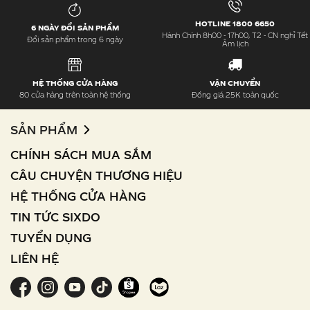
HOTLINE 1800 6650
6 NGÀY ĐỔI SẢN PHẨM
Hành Chính 8h00 - 17h00, T2 - CN nghỉ Tết
Đổi sản phẩm trong 6 ngày
Âm lịch
HỆ THỐNG CỬA HÀNG
VẬN CHUYỂN
80 cửa hàng trên toàn hệ thống
Đồng giá 25K toàn quốc
SẢN PHẨM
CHÍNH SÁCH MUA SẮM
CÂU CHUYỆN THƯƠNG HIỆU
HỆ THỐNG CỬA HÀNG
TIN TỨC SIXDO
TUYỂN DỤNG
LIÊN HỆ