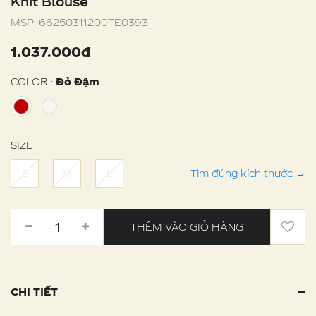
Knit Blouse
MSP:
66250311200TE0393
1.037.000đ
COLOR :
Đỏ Đậm
SIZE :
S
M
L
Tìm đúng kích thước
→
THÊM VÀO GIỎ HÀNG
CHI TIẾT