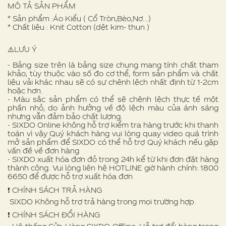
MÔ TẢ SẢN PHẨM
* Sản phẩm :Áo Kiểu ( Cổ Tròn,Bèo,Nơ….)
* Chất liệu : Knit Cotton (dệt kim- thun )
⚠️LƯU Ý
- Bảng size trên là bảng size chung mang tính chất tham
khảo, tùy thuộc vào số đo cơ thể, form sản phẩm và chất
liệu vải khác nhau sẽ có sự chênh lệch nhất định từ 1-2cm
hoặc hơn.
- Màu sắc sản phẩm có thể sẽ chênh lệch thực tế một
phần nhỏ, do ảnh hưởng về độ lệch màu của ánh sáng
nhưng vẫn đảm bảo chất lượng.
- SIXDO Online không hỗ trợ kiểm tra hàng trước khi thanh
toán vì vậy Quý khách hàng vui lòng quay video quá trình
mở sản phẩm để SIXDO có thể hỗ trợ Quý khách nếu gặp
vấn đề về đơn hàng
- SIXDO xuất hóa đơn đỏ trong 24h kể từ khi đơn đặt hàng
thành công. Vui lòng liên hệ HOTLINE giờ hành chính: 1800
6650 để được hỗ trợ xuất hóa đơn
❗️ CHÍNH SÁCH TRẢ HÀNG
SIXDO Không hỗ trợ trả hàng trong mọi trường hợp.
❗️ CHÍNH SÁCH ĐỔI HÀNG