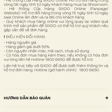
- Hệ thống Cửa Hàng SIXDO Offline: Hỗ trợ đổi hàng trong
vòng 06 ngày tính từ ngày khách hàng mua tại Showroom.
- Hệ thống Cửa Hàng SIXDO Online (Fanpage/
Website): Hỗ trợ đổi hàng trong vòng 15 ngày tính từ ngày
sale Online lên đơn và ra Bill cho khách hàng.
- Quý khách mua hàng online vui lòng quay lại video quá
trình mở sản phẩm để SIXDO có thể hỗ trợ quý khách nếu
gặp vấn đề về đơn hàng.
❗ ️ĐIỀU KIỆN ĐỔI HÀNG
- Hàng nguyên giá.
- Hàng giảm giá dưới 50%.
- Còn nguyên nhãn mác, mã vạch, chưa sử dụng.
- Có hóa đơn mua hàng kèm theo, nếu không có hóa đơn
vui lòng liên hệ Hotline 1800 6650 để được hỗ trợ.
Liên hệ trực tiếp với SIXDO để được biết thêm thông tin và
hỗ trợ đơn hàng. Hotline (giờ hành chính) : 1800 6650
HƯỚNG DẪN BẢO QUẢN