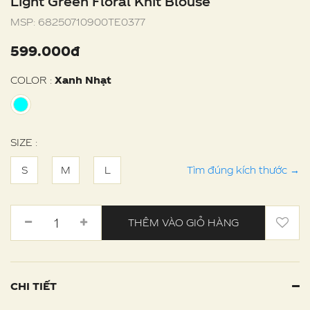
Light Green Floral Knit Blouse
MSP:
68250710900TE0377
599.000đ
COLOR :
Xanh Nhạt
SIZE :
S
M
L
Tìm đúng kích thước
→
THÊM VÀO GIỎ HÀNG
CHI TIẾT