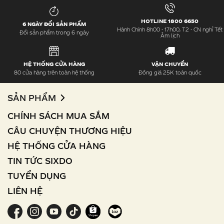
HOTLINE 1800 6650
6 NGÀY ĐỔI SẢN PHẨM
Hành Chính 8h00 - 17h00, T2 - CN nghỉ Tết
Đổi sản phẩm trong 6 ngày
Âm lịch
HỆ THỐNG CỬA HÀNG
VẬN CHUYỂN
80 cửa hàng trên toàn hệ thống
Đồng giá 25K toàn quốc
SẢN PHẨM
CHÍNH SÁCH MUA SẮM
CÂU CHUYỆN THƯƠNG HIỆU
HỆ THỐNG CỬA HÀNG
TIN TỨC SIXDO
TUYỂN DỤNG
LIÊN HỆ