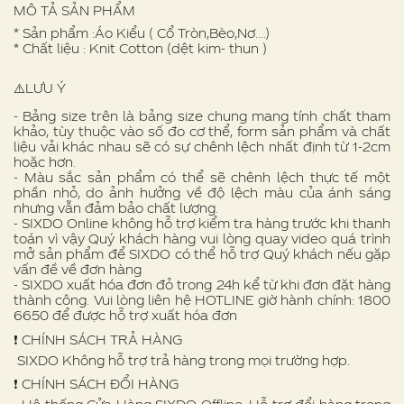
MÔ TẢ SẢN PHẨM
* Sản phẩm :Áo Kiểu ( Cổ Tròn,Bèo,Nơ….)
* Chất liệu : Knit Cotton (dệt kim- thun )
⚠️LƯU Ý
- Bảng size trên là bảng size chung mang tính chất tham
khảo, tùy thuộc vào số đo cơ thể, form sản phẩm và chất
liệu vải khác nhau sẽ có sự chênh lệch nhất định từ 1-2cm
hoặc hơn.
- Màu sắc sản phẩm có thể sẽ chênh lệch thực tế một
phần nhỏ, do ảnh hưởng về độ lệch màu của ánh sáng
nhưng vẫn đảm bảo chất lượng.
- SIXDO Online không hỗ trợ kiểm tra hàng trước khi thanh
toán vì vậy Quý khách hàng vui lòng quay video quá trình
mở sản phẩm để SIXDO có thể hỗ trợ Quý khách nếu gặp
vấn đề về đơn hàng
- SIXDO xuất hóa đơn đỏ trong 24h kể từ khi đơn đặt hàng
thành công. Vui lòng liên hệ HOTLINE giờ hành chính: 1800
6650 để được hỗ trợ xuất hóa đơn
❗️ CHÍNH SÁCH TRẢ HÀNG
SIXDO Không hỗ trợ trả hàng trong mọi trường hợp.
❗️ CHÍNH SÁCH ĐỔI HÀNG