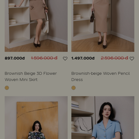
1.596.000 đ
2.596.000 đ
897.000đ
1.497.000đ
Brownish Beige 3D Flower
Brownish-beige Woven Pencil
Woven Mini Skirt
Dress