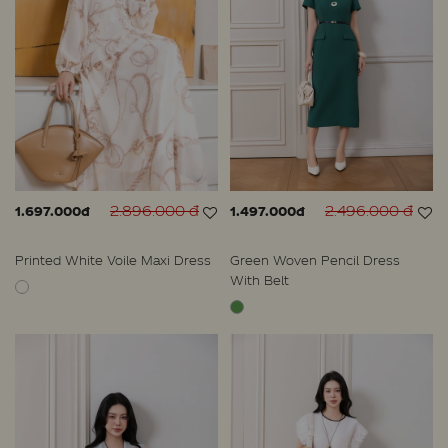
2.896.000 đ
2.496.000 đ
1.697.000đ
1.497.000đ
Printed White Voile Maxi Dress
Green Woven Pencil Dress
With Belt