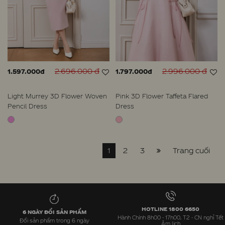
2.696.000 đ
2.996.000 đ
1.597.000đ
1.797.000đ
Light Murrey 3D Flower Woven
Pink 3D Flower Taffeta Flared
Pencil Dress
Dress
1
2
3
Trang cuối
HOTLINE 1800 6650
6 NGÀY ĐỔI SẢN PHẨM
Hành Chính 8h00 - 17h00, T2 - CN nghỉ Tết
Đổi sản phẩm trong 6 ngày
Âm lịch