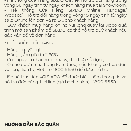
- Hệ thống Cửa Hàng SIXDO Offline: Hỗ trợ đổi hàng trong
vòng 06 ngày tính từ ngày khách hàng mua tại Showroom.
- Hệ thống Cửa Hàng SIXDO Online (Fanpage/
Website): Hỗ trợ đổi hàng trong vòng 15 ngày tính từ ngày
sale Online lên đơn và ra Bill cho khách hàng.
- Quý khách mua hàng online vui lòng quay lại video quá
trình mở sản phẩm để SIXDO có thể hỗ trợ quý khách nếu
gặp vấn đề về đơn hàng.
❗ ️ĐIỀU KIỆN ĐỔI HÀNG
- Hàng nguyên giá.
- Hàng giảm giá dưới 50%.
- Còn nguyên nhãn mác, mã vạch, chưa sử dụng.
- Có hóa đơn mua hàng kèm theo, nếu không có hóa đơn
vui lòng liên hệ Hotline 1800 6650 để được hỗ trợ.
Liên hệ trực tiếp với SIXDO để được biết thêm thông tin và
hỗ trợ đơn hàng. Hotline (giờ hành chính) : 1800 6650
HƯỚNG DẪN BẢO QUẢN