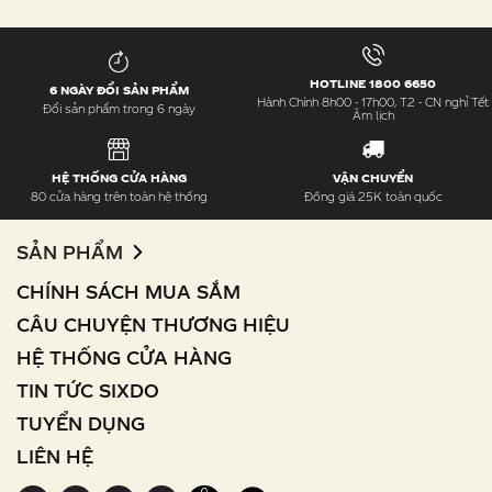
HOTLINE 1800 6650
6 NGÀY ĐỔI SẢN PHẨM
Hành Chính 8h00 - 17h00, T2 - CN nghỉ Tết
Đổi sản phẩm trong 6 ngày
Âm lịch
HỆ THỐNG CỬA HÀNG
VẬN CHUYỂN
80 cửa hàng trên toàn hệ thống
Đồng giá 25K toàn quốc
SẢN PHẨM
CHÍNH SÁCH MUA SẮM
CÂU CHUYỆN THƯƠNG HIỆU
HỆ THỐNG CỬA HÀNG
TIN TỨC SIXDO
TUYỂN DỤNG
LIÊN HỆ