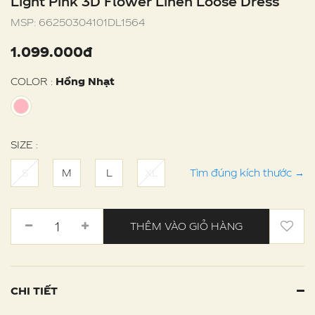
Light Pink 3D Flower Linen Loose Dress
MSP:
66250304101DL1564
1.099.000đ
COLOR :
Hồng Nhạt
SIZE :
S
M
L
XL
Tìm đúng kích thước
→
THÊM VÀO GIỎ HÀNG
CHI TIẾT