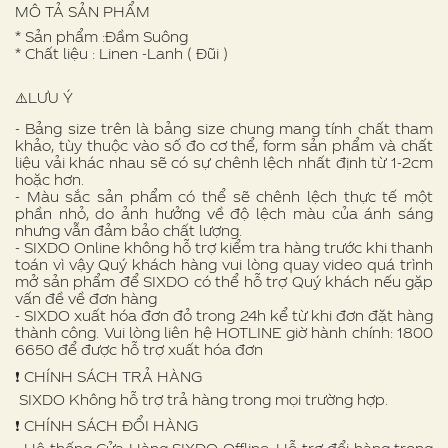
MÔ TẢ SẢN PHẨM
* Sản phẩm :Đầm Suông
* Chất liệu : Linen -Lanh ( Đũi )
⚠️LƯU Ý
- Bảng size trên là bảng size chung mang tính chất tham
khảo, tùy thuộc vào số đo cơ thể, form sản phẩm và chất
liệu vải khác nhau sẽ có sự chênh lệch nhất định từ 1-2cm
hoặc hơn.
- Màu sắc sản phẩm có thể sẽ chênh lệch thực tế một
phần nhỏ, do ảnh hưởng về độ lệch màu của ánh sáng
nhưng vẫn đảm bảo chất lượng.
- SIXDO Online không hỗ trợ kiểm tra hàng trước khi thanh
toán vì vậy Quý khách hàng vui lòng quay video quá trình
mở sản phẩm để SIXDO có thể hỗ trợ Quý khách nếu gặp
vấn đề về đơn hàng
- SIXDO xuất hóa đơn đỏ trong 24h kể từ khi đơn đặt hàng
thành công. Vui lòng liên hệ HOTLINE giờ hành chính: 1800
6650 để được hỗ trợ xuất hóa đơn
❗️ CHÍNH SÁCH TRẢ HÀNG
SIXDO Không hỗ trợ trả hàng trong mọi trường hợp.
❗️ CHÍNH SÁCH ĐỔI HÀNG