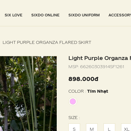
SIX LOVE
SIXDO ONLINE
SIXDO UNIFORM
ACCESSOR
LIGHT PURPLE ORGANZA FLARED SKIRT
Light Purple Organza 
MSP:
66260303914SF1261
898.000đ
COLOR :
Tím Nhạt
SIZE :
S
M
L
XL