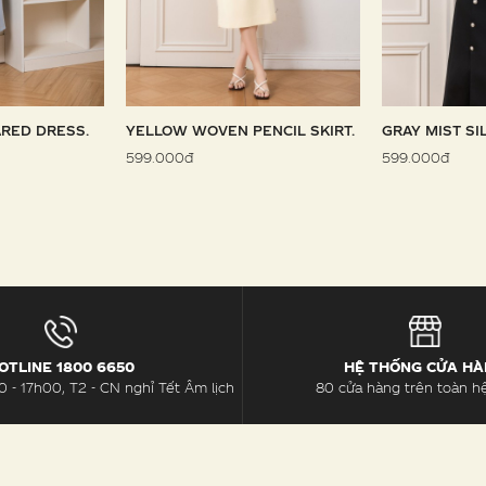
RED DRESS.
YELLOW WOVEN PENCIL SKIRT.
GRAY MIST SI
599.000đ
599.000đ
OTLINE 1800 6650
HỆ THỐNG CỬA H
 - 17h00, T2 - CN nghỉ Tết Âm lịch
80 cửa hàng trên toàn h