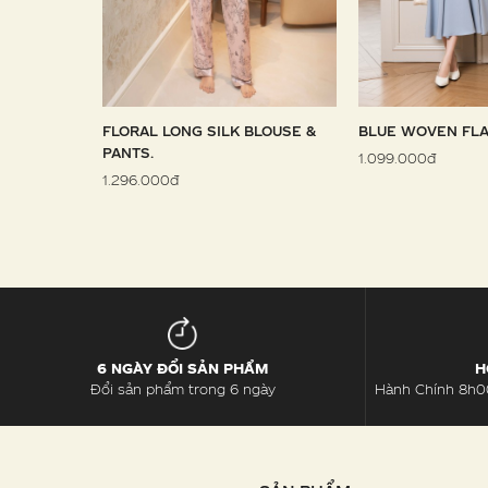
 SARONG
FLORAL LONG SILK BLOUSE &
BLUE WOVEN FLA
PANTS.
1.099.000đ
1.296.000đ
6 NGÀY ĐỔI SẢN PHẨM
H
Đổi sản phẩm trong 6 ngày
Hành Chính 8h00