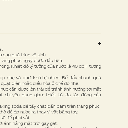
 :
rong quá trình vệ sinh.
trang phục ngay bước đầu tiên.
óng. Nhiệt độ lý tưởng của nước là 40 độ F tương
p nhẹ và phơi khô tự nhiên. Để đẩy nhanh quá
, quạt điện hoặc điều hòa ở chế độ nhẹ.
hục cần được lộn trái để tránh ảnh hưởng tới mặt
iặt chuyên dụng giảm thiểu tối đa tác động của
ing soda để tẩy chất bẩn bám trên trang phục.
hô để ép nước ra thay vì vắt bằng tay.
sẽ để phơi vải
 ánh nắng mặt trời gay gắt.