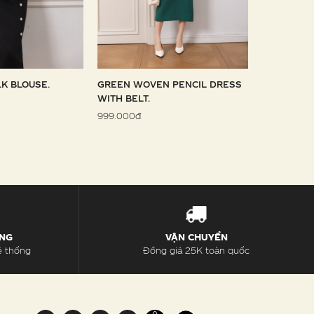
LK BLOUSE.
GREEN WOVEN PENCIL DRESS
SKY WOVE
WITH BELT.
1.099.000đ
999.000đ
ÀNG
VẬN CHUYỂN
ệ thống
Đồng giá 25K toàn quốc