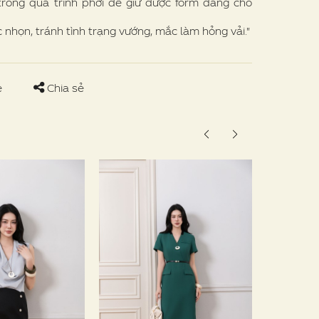
rong quá trình phơi để giữ được form dáng cho
nhọn, tránh tình trạng vướng, mắc làm hỏng vải."
e
Chia sẻ