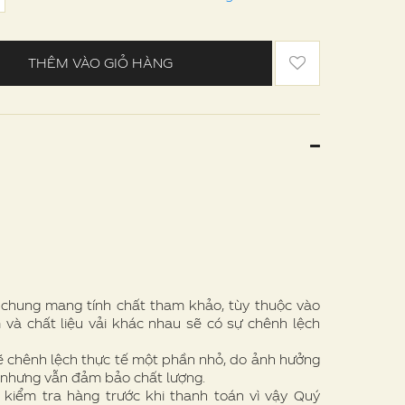
THÊM VÀO GIỎ HÀNG
e chung mang tính chất tham khảo, tùy thuộc vào
 và chất liệu vải khác nhau sẽ có sự chênh lệch
ẽ chênh lệch thực tế một phần nhỏ, do ảnh hưởng
 nhưng vẫn đảm bảo chất lượng.
 kiểm tra hàng trước khi thanh toán vì vậy Quý