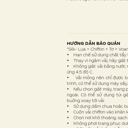
HƯỚNG DẪN BẢO QUẢN
"Silk- Lụa + Chiffon + Tơ + Voan
• Hạn chế sử dụng chất tẩy t
• Thay vì ngâm vải, hãy giặt 
• Không giặt vải bằng nước n
ứng 4.5 độ C.
• Vải mỏng nên chỉ được bó
trình, có thể sử dụng máy sấy
• Nếu chọn giặt máy, trang p
ngoài. Có thể sử dụng túi g
buồng xoay tới vải.
• Sử dụng dấm chua hoặc bak
• Cuộn vải chiffon vào khăn k
• Chọn nơi khô thoáng, sạch 
• Không phơi trang phục dưới