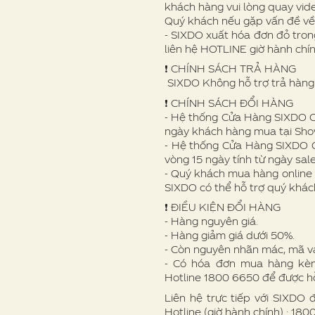
khách hàng vui lòng quay vid
Quý khách nếu gặp vấn đề v
- SIXDO xuất hóa đơn đỏ trong
liên hệ HOTLINE giờ hành chí
❗️ CHÍNH SÁCH TRẢ HÀNG
SIXDO Không hỗ trợ trả hàng 
❗️ CHÍNH SÁCH ĐỔI HÀNG
- Hệ thống Cửa Hàng SIXDO Off
ngày khách hàng mua tại Sh
- Hệ thống Cửa Hàng SIXDO O
vòng 15 ngày tính từ ngày sale
- Quý khách mua hàng online 
SIXDO có thể hỗ trợ quý khác
❗ ️ĐIỀU KIỆN ĐỔI HÀNG
- Hàng nguyên giá.
- Hàng giảm giá dưới 50%.
- Còn nguyên nhãn mác, mã v
- Có hóa đơn mua hàng kèm 
Hotline 1800 6650 để được hỗ
Liên hệ trực tiếp với SIXDO 
Hotline (giờ hành chính) : 18