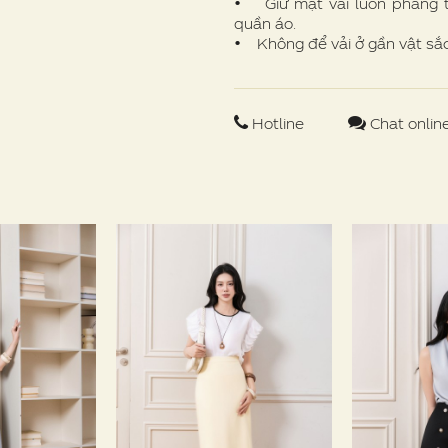
• Giữ mặt vải luôn phẳng t
quần áo.
• Không để vải ở gần vật sắc 
Hotline
Chat onlin