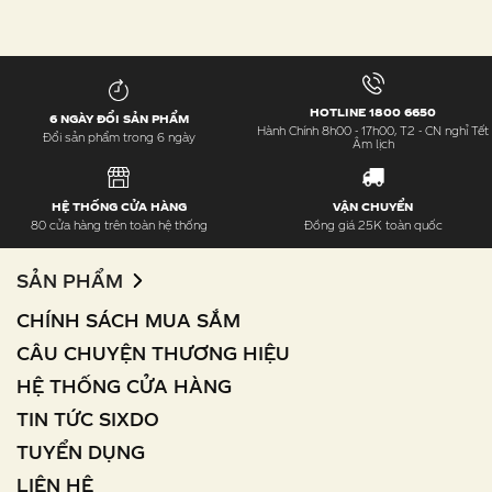
HOTLINE 1800 6650
6 NGÀY ĐỔI SẢN PHẨM
Hành Chính 8h00 - 17h00, T2 - CN nghỉ Tết
Đổi sản phẩm trong 6 ngày
Âm lịch
HỆ THỐNG CỬA HÀNG
VẬN CHUYỂN
80 cửa hàng trên toàn hệ thống
Đồng giá 25K toàn quốc
SẢN PHẨM
CHÍNH SÁCH MUA SẮM
CÂU CHUYỆN THƯƠNG HIỆU
HỆ THỐNG CỬA HÀNG
TIN TỨC SIXDO
TUYỂN DỤNG
LIÊN HỆ