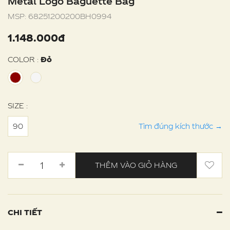
Metal Logo Baguette Bag
MSP:
68251200200BH0994
1.148.000đ
COLOR :
Đỏ
SIZE :
90
Tìm đúng kích thước
→
THÊM VÀO GIỎ HÀNG
CHI TIẾT