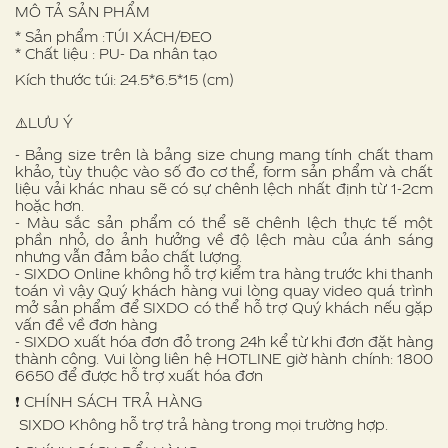
MÔ TẢ SẢN PHẨM
* Sản phẩm :TÚI XÁCH/ĐEO
* Chất liệu : PU- Da nhân tạo
Kích thước túi: 24.5*6.5*15 (cm)
⚠️LƯU Ý
- Bảng size trên là bảng size chung mang tính chất tham
khảo, tùy thuộc vào số đo cơ thể, form sản phẩm và chất
liệu vải khác nhau sẽ có sự chênh lệch nhất định từ 1-2cm
hoặc hơn.
- Màu sắc sản phẩm có thể sẽ chênh lệch thực tế một
phần nhỏ, do ảnh hưởng về độ lệch màu của ánh sáng
nhưng vẫn đảm bảo chất lượng.
- SIXDO Online không hỗ trợ kiểm tra hàng trước khi thanh
toán vì vậy Quý khách hàng vui lòng quay video quá trình
mở sản phẩm để SIXDO có thể hỗ trợ Quý khách nếu gặp
vấn đề về đơn hàng
- SIXDO xuất hóa đơn đỏ trong 24h kể từ khi đơn đặt hàng
thành công. Vui lòng liên hệ HOTLINE giờ hành chính: 1800
6650 để được hỗ trợ xuất hóa đơn
❗️ CHÍNH SÁCH TRẢ HÀNG
SIXDO Không hỗ trợ trả hàng trong mọi trường hợp.