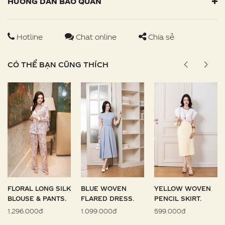
HƯỚNG DẪN BẢO QUẢN
Hotline
Chat online
Chia sẻ
CÓ THỂ BẠN CŨNG THÍCH
FLORAL LONG SILK
BLUE WOVEN
YELLOW WOVEN
BLOUSE & PANTS.
FLARED DRESS.
PENCIL SKIRT.
1.296.000đ
1.099.000đ
599.000đ