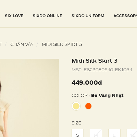
SIX LOVE
SIXDO ONLINE
SIXDO UNIFORM
ACCESSOR
T
CHÂN VÁY
MIDI SILK SKIRT 3
Midi Silk Skirt 3
MSP:
E8230805401BK1064
449.000đ
COLOR :
Be Vàng Nhạt
SIZE :
S
M
L
XL