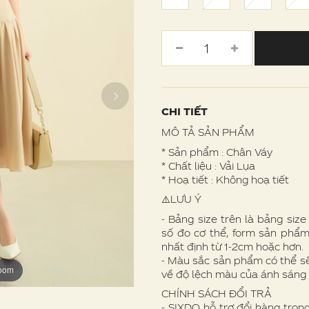
CHI TIẾT
MÔ TẢ SẢN PHẨM
* Sản phẩm : Chân Váy
* Chất liệu : Vải Lụa
* Hoạ tiết : Không hoạ tiết
⚠️LƯU Ý
- Bảng size trên là bảng siz
số đo cơ thể, form sản phẩm
nhất định từ 1-2cm hoặc hơn.
- Màu sắc sản phẩm có thể s
zoom
zoom
zoom
zoom
về độ lệch màu của ánh sáng
CHÍNH SÁCH ĐỔI TRẢ
- SIXDO hỗ trợ đổi hàng tron