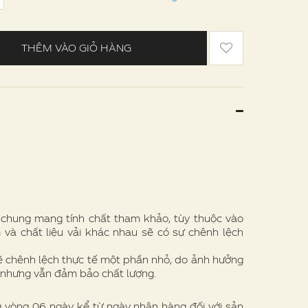
THÊM VÀO GIỎ HÀNG
e chung mang tính chất tham khảo, tùy thuộc vào
 và chất liệu vải khác nhau sẽ có sự chênh lệch
ẽ chênh lệch thực tế một phần nhỏ, do ảnh hưởng
 nhưng vẫn đảm bảo chất lượng.
g vòng 06 ngày kể từ ngày nhận hàng đối với sản