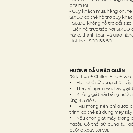
phẩm lỗi
- Quý khách mua hàng online 
SIXDO có thể hỗ trợ quý khác
- SIXDO không hỗ trợ đổi size
- Liên hệ trực tiếp với SIXDO
hàng, thanh toán và giao hàng
Hotline: 1800 66 50
HƯỚNG DẪN BẢO QUẢN
"Silk- Lụa + Chiffon + Tơ + Voan
• Hạn chế sử dụng chất tẩy t
• Thay vì ngâm vải, hãy giặt 
• Không giặt vải bằng nước n
ứng 4.5 độ C.
• Vải mỏng nên chỉ được bó
trình, có thể sử dụng máy sấy
• Nếu chọn giặt máy, trang p
ngoài. Có thể sử dụng túi g
buồng xoay tới vải.