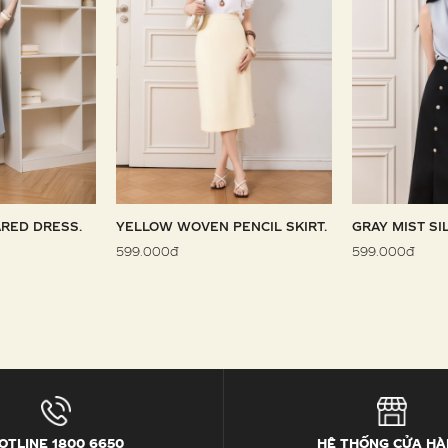
RED DRESS.
YELLOW WOVEN PENCIL SKIRT.
GRAY MIST SI
599.000đ
599.000đ
OTLINE 1800 6650
HỆ THỐNG CỬA H