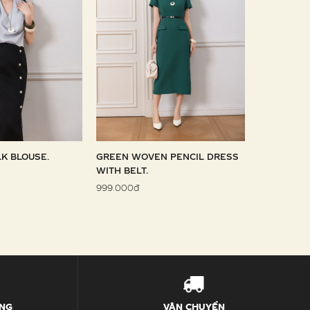
LK BLOUSE.
GREEN WOVEN PENCIL DRESS
SKY WOVE
WITH BELT.
1.099.000đ
999.000đ
ÀNG
VẬN CHUYỂN