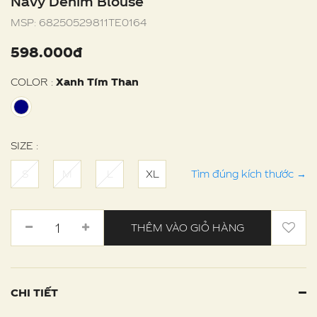
Navy Denim Blouse
MSP:
68250529811TE0164
598.000đ
COLOR :
Xanh Tím Than
SIZE :
S
M
L
XL
Tìm đúng kích thước
→
THÊM VÀO GIỎ HÀNG
CHI TIẾT