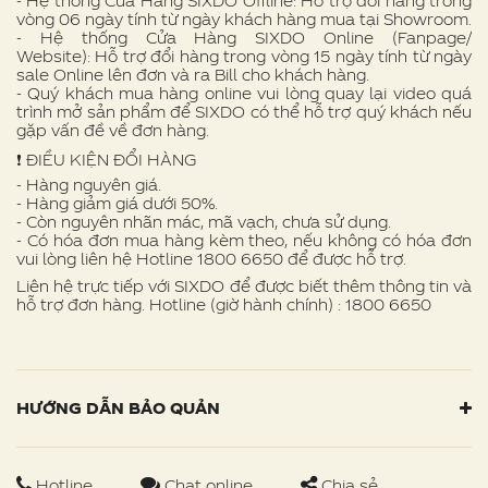
- Hệ thống Cửa Hàng SIXDO Offline: Hỗ trợ đổi hàng trong
vòng 06 ngày tính từ ngày khách hàng mua tại Showroom.
- Hệ thống Cửa Hàng SIXDO Online (Fanpage/
Website): Hỗ trợ đổi hàng trong vòng 15 ngày tính từ ngày
sale Online lên đơn và ra Bill cho khách hàng.
- Quý khách mua hàng online vui lòng quay lại video quá
trình mở sản phẩm để SIXDO có thể hỗ trợ quý khách nếu
gặp vấn đề về đơn hàng.
❗ ️ĐIỀU KIỆN ĐỔI HÀNG
- Hàng nguyên giá.
- Hàng giảm giá dưới 50%.
- Còn nguyên nhãn mác, mã vạch, chưa sử dụng.
- Có hóa đơn mua hàng kèm theo, nếu không có hóa đơn
vui lòng liên hệ Hotline 1800 6650 để được hỗ trợ.
Liên hệ trực tiếp với SIXDO để được biết thêm thông tin và
hỗ trợ đơn hàng. Hotline (giờ hành chính) : 1800 6650
HƯỚNG DẪN BẢO QUẢN
Hotline
Chat online
Chia sẻ