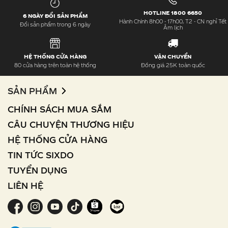
HOTLINE 1800 6650
6 NGÀY ĐỔI SẢN PHẨM
Hành Chính 8h00 - 17h00, T2 - CN nghỉ Tết
Đổi sản phẩm trong 6 ngày
Âm lịch
HỆ THỐNG CỬA HÀNG
VẬN CHUYỂN
80 cửa hàng trên toàn hệ thống
Đồng giá 25K toàn quốc
SẢN PHẨM
CHÍNH SÁCH MUA SẮM
CÂU CHUYỆN THƯƠNG HIỆU
HỆ THỐNG CỬA HÀNG
TIN TỨC SIXDO
TUYỂN DỤNG
LIÊN HỆ