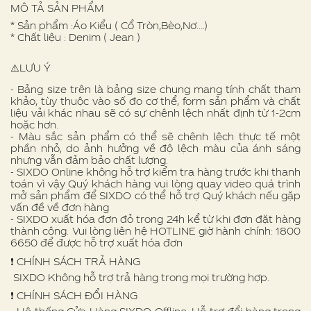
MÔ TẢ SẢN PHẨM
* Sản phẩm :Áo Kiểu ( Cổ Tròn,Bèo,Nơ….)
* Chất liệu : Denim ( Jean )
⚠️LƯU Ý
- Bảng size trên là bảng size chung mang tính chất tham
khảo, tùy thuộc vào số đo cơ thể, form sản phẩm và chất
liệu vải khác nhau sẽ có sự chênh lệch nhất định từ 1-2cm
hoặc hơn.
- Màu sắc sản phẩm có thể sẽ chênh lệch thực tế một
phần nhỏ, do ảnh hưởng về độ lệch màu của ánh sáng
nhưng vẫn đảm bảo chất lượng.
- SIXDO Online không hỗ trợ kiểm tra hàng trước khi thanh
toán vì vậy Quý khách hàng vui lòng quay video quá trình
mở sản phẩm để SIXDO có thể hỗ trợ Quý khách nếu gặp
vấn đề về đơn hàng
- SIXDO xuất hóa đơn đỏ trong 24h kể từ khi đơn đặt hàng
thành công. Vui lòng liên hệ HOTLINE giờ hành chính: 1800
6650 để được hỗ trợ xuất hóa đơn
❗️ CHÍNH SÁCH TRẢ HÀNG
SIXDO Không hỗ trợ trả hàng trong mọi trường hợp.
❗️ CHÍNH SÁCH ĐỔI HÀNG