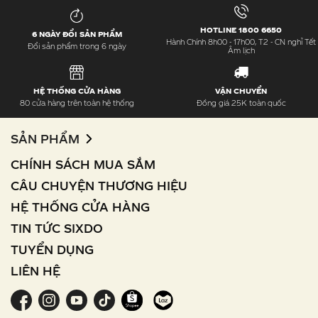
HOTLINE 1800 6650
6 NGÀY ĐỔI SẢN PHẨM
Hành Chính 8h00 - 17h00, T2 - CN nghỉ Tết
Đổi sản phẩm trong 6 ngày
Âm lịch
HỆ THỐNG CỬA HÀNG
VẬN CHUYỂN
80 cửa hàng trên toàn hệ thống
Đồng giá 25K toàn quốc
SẢN PHẨM
CHÍNH SÁCH MUA SẮM
CÂU CHUYỆN THƯƠNG HIỆU
HỆ THỐNG CỬA HÀNG
TIN TỨC SIXDO
TUYỂN DỤNG
LIÊN HỆ