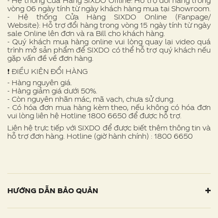
- Hệ thống Cửa Hàng SIXDO Offline: Hỗ trợ đổi hàng trong
vòng 06 ngày tính từ ngày khách hàng mua tại Showroom.
- Hệ thống Cửa Hàng SIXDO Online (Fanpage/
Website): Hỗ trợ đổi hàng trong vòng 15 ngày tính từ ngày
sale Online lên đơn và ra Bill cho khách hàng.
- Quý khách mua hàng online vui lòng quay lại video quá
trình mở sản phẩm để SIXDO có thể hỗ trợ quý khách nếu
gặp vấn đề về đơn hàng.
❗ ️ĐIỀU KIỆN ĐỔI HÀNG
- Hàng nguyên giá.
- Hàng giảm giá dưới 50%.
- Còn nguyên nhãn mác, mã vạch, chưa sử dụng.
- Có hóa đơn mua hàng kèm theo, nếu không có hóa đơn
vui lòng liên hệ Hotline 1800 6650 để được hỗ trợ.
Liên hệ trực tiếp với SIXDO để được biết thêm thông tin và
hỗ trợ đơn hàng. Hotline (giờ hành chính) : 1800 6650
HƯỚNG DẪN BẢO QUẢN