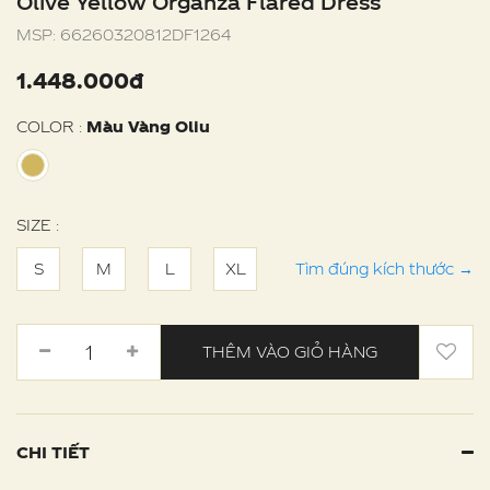
Olive Yellow Organza Flared Dress
MSP:
66260320812DF1264
1.448.000đ
COLOR :
Màu Vàng Oliu
SIZE :
S
M
L
XL
Tìm đúng kích thước
→
THÊM VÀO GIỎ HÀNG
CHI TIẾT