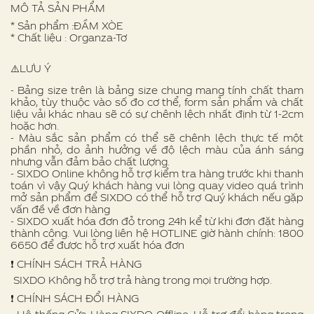
MÔ TẢ SẢN PHẨM
* Sản phẩm :ĐẦM XÒE
* Chất liệu : Organza-Tơ
⚠️LƯU Ý
- Bảng size trên là bảng size chung mang tính chất tham
khảo, tùy thuộc vào số đo cơ thể, form sản phẩm và chất
liệu vải khác nhau sẽ có sự chênh lệch nhất định từ 1-2cm
hoặc hơn.
- Màu sắc sản phẩm có thể sẽ chênh lệch thực tế một
phần nhỏ, do ảnh hưởng về độ lệch màu của ánh sáng
nhưng vẫn đảm bảo chất lượng.
- SIXDO Online không hỗ trợ kiểm tra hàng trước khi thanh
toán vì vậy Quý khách hàng vui lòng quay video quá trình
mở sản phẩm để SIXDO có thể hỗ trợ Quý khách nếu gặp
vấn đề về đơn hàng
- SIXDO xuất hóa đơn đỏ trong 24h kể từ khi đơn đặt hàng
thành công. Vui lòng liên hệ HOTLINE giờ hành chính: 1800
6650 để được hỗ trợ xuất hóa đơn
❗️ CHÍNH SÁCH TRẢ HÀNG
SIXDO Không hỗ trợ trả hàng trong mọi trường hợp.
❗️ CHÍNH SÁCH ĐỔI HÀNG