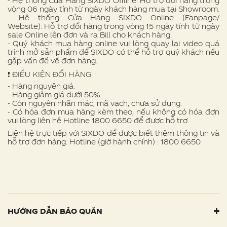
- Hệ thống Cửa Hàng SIXDO Offline: Hỗ trợ đổi hàng trong
vòng 06 ngày tính từ ngày khách hàng mua tại Showroom.
- Hệ thống Cửa Hàng SIXDO Online (Fanpage/
Website): Hỗ trợ đổi hàng trong vòng 15 ngày tính từ ngày
sale Online lên đơn và ra Bill cho khách hàng.
- Quý khách mua hàng online vui lòng quay lại video quá
trình mở sản phẩm để SIXDO có thể hỗ trợ quý khách nếu
gặp vấn đề về đơn hàng.
❗ ️ĐIỀU KIỆN ĐỔI HÀNG
- Hàng nguyên giá.
- Hàng giảm giá dưới 50%.
- Còn nguyên nhãn mác, mã vạch, chưa sử dụng.
- Có hóa đơn mua hàng kèm theo, nếu không có hóa đơn
vui lòng liên hệ Hotline 1800 6650 để được hỗ trợ.
Liên hệ trực tiếp với SIXDO để được biết thêm thông tin và
hỗ trợ đơn hàng. Hotline (giờ hành chính) : 1800 6650
HƯỚNG DẪN BẢO QUẢN