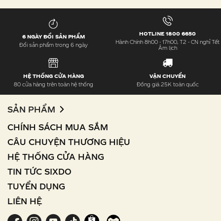
HOTLINE 1800 6650
6 NGÀY ĐỔI SẢN PHẨM
Hành Chính 8h00 - 17h00, T2 - CN nghỉ Tết
Đổi sản phẩm trong 6 ngày
Âm lịch
HỆ THỐNG CỬA HÀNG
VẬN CHUYỂN
80 cửa hàng trên toàn hệ thống
Đồng giá 25K toàn quốc
SẢN PHẨM
CHÍNH SÁCH MUA SẮM
CÂU CHUYỆN THƯƠNG HIỆU
HỆ THỐNG CỬA HÀNG
TIN TỨC SIXDO
TUYỂN DỤNG
LIÊN HỆ