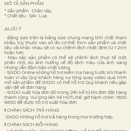
MÔ TẢ SẢN PHẨM
* Sản phẩm : Chân Váy
* Chất liệu : Silk- Lụa
⚠️LƯU Ý
- Bảng size trên là bảng size chung mang tính chất tham
khảo, tùy thuộc vào số đo cơ thể, form sản phẩm và chất
liệu vải khác nhau sẽ có sự chênh lệch nhất định từ 1-2cm
hoặc hơn.
- Màu sắc sản phẩm có thể sẽ chênh lệch thực tế một
phần nhỏ, do ảnh hưởng về độ lệch màu của ánh sáng
nhưng vẫn đảm bảo chất lượng.
- SIXDO Online không hỗ trợ kiểm tra hàng trước khi thanh
toán vì vậy Quý khách hàng vui lòng quay video quá trình
mở sản phẩm để SIXDO có thể hỗ trợ Quý khách nếu gặp
vấn đề về đơn hàng
- SIXDO xuất hóa đơn đỏ trong 24h kể từ khi đơn đặt hàng
thành công. Vui lòng liên hệ HOTLINE giờ hành chính: 1800
6650 để được hỗ trợ xuất hóa đơn
❗️ CHÍNH SÁCH TRẢ HÀNG
SIXDO Không hỗ trợ trả hàng trong mọi trường hợp.
❗️ CHÍNH SÁCH ĐỔI HÀNG