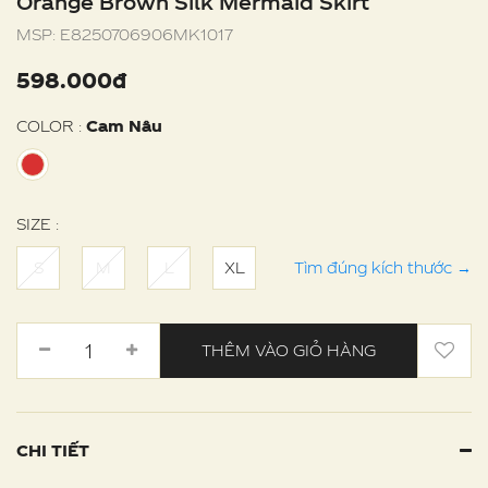
Orange Brown Silk Mermaid Skirt
MSP:
E8250706906MK1017
598.000đ
COLOR :
Cam Nâu
SIZE :
S
M
L
XL
Tìm đúng kích thước
→
THÊM VÀO GIỎ HÀNG
CHI TIẾT