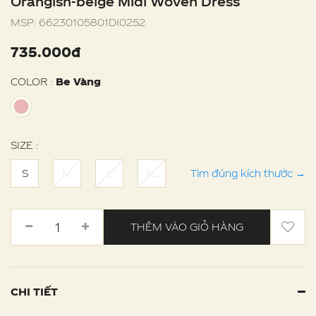
Orangish-beige Midi Woven Dress
MSP:
66230105801DI0252
735.000đ
COLOR :
Be Vàng
SIZE :
S
M
L
XL
Tìm đúng kích thước
→
THÊM VÀO GIỎ HÀNG
CHI TIẾT